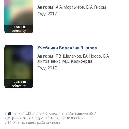
Авторы:
А.А. Мартынюк, О. А. Гисем
Год:
2017
показать
обложку
Учебники Биология 9 класс
Авторы:
Р.В. Шаламов, Г.А. Носов, О.А.
Литовченко, М.С. Калиберда
Год:
2017
показать
обложку
✅ ГДЗ ✅
⚡ 6 класс ⚡
Математика ✍
Мерзляк 2014
§ 2. Обыкновенные дроби
12. Нахождения дроби от числа