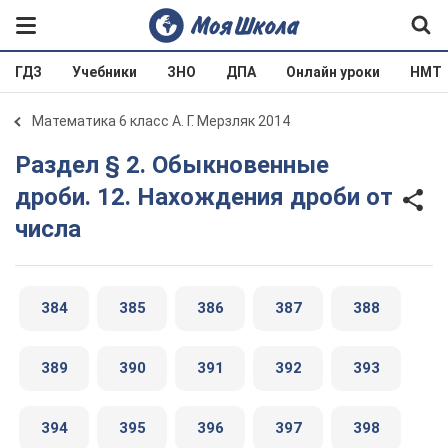
ГДЗ
Учебники
ЗНО
ДПА
Онлайн уроки
НМТ
Математика 6 класс А. Г. Мерзляк 2014
Раздел § 2. Обыкновенные
дроби. 12. Нахождения дроби от
числа
384
385
386
387
388
389
390
391
392
393
394
395
396
397
398