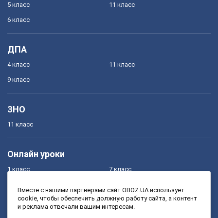
5 класс
11 класс
6 класс
ДПА
4 класс
11 класс
9 класс
ЗНО
11 класс
Онлайн уроки
1 класс
7 класс
2 класс
8 класс
Вместе с нашими партнерами сайт OBOZ.UA использует
cookie, чтобы обеспечить должную работу сайта, а контент
3 класс
9 класс
и реклама отвечали вашим интересам.
4 класс
10 класс