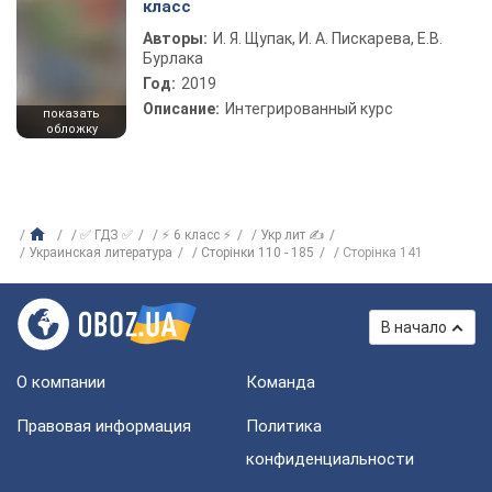
класс
Авторы:
И. Я. Щупак, И. А. Пискарева, Е.В.
Бурлака
Год:
2019
Описание:
Интегрированный курс
показать
обложку
✅ ГДЗ ✅
⚡ 6 класс ⚡
Укр лит ✍
Украинская литература
Сторінки 110 - 185
Сторінка 141
В начало
О компании
Команда
Правовая информация
Политика
конфиденциальности