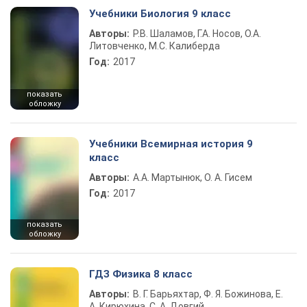
Учебники Биология 9 класс
Авторы:
Р.В. Шаламов, Г.А. Носов, О.А.
Литовченко, М.С. Калиберда
Год:
2017
показать
обложку
Учебники Всемирная история 9
класс
Авторы:
А.А. Мартынюк, О. А. Гисем
Год:
2017
показать
обложку
ГДЗ Физика 8 класс
Авторы:
В. Г. Барьяхтар, Ф. Я. Божинова, Е.
А. Кирюхина, С. А. Довгий