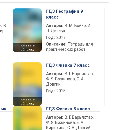
5
ГДЗ География 9
класс
к, В.
Авторы:
В. М. Бойко, И.
ир,
Л. Дитчук
Год:
2017
Описание:
Тетрадь для
показать
практических работ
обложку
х
ГДЗ Физика 7 класс
Авторы:
В. Г. Барьяхтар,
Ф. Я. Божинова, С. А.
ь
Довгий
Год:
2015
показать
обложку
зык
ГДЗ Физика 8 класс
Авторы:
В. Г. Барьяхтар,
Ф. Я. Божинова, Е. А.
Кирюхина, С. А. Довгий