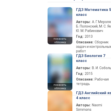
ГДЗ Математика 
класс
Авторы:
А. Г. Мерзля
Б. Полонский, М. С. Як
Ю. М. Рабинович
Год:
2013
показать
Описание:
Сборник
обложку
задач и контрольны
работ
ГДЗ Биология 7
класс
Авторы:
В. И. Собол
Год:
2015
Описание:
Рабочая
тетрадь
показать
обложку
ГДЗ Английский я
4 класс
Авторы:
Naomi
Simmons