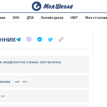
ики
ЗНО
ДПА
Онлайн уроки
НМТ
Моя столов
ЕННИК
я, морфологічні ознаки, синтаксична
ченням
488 - 495
 501