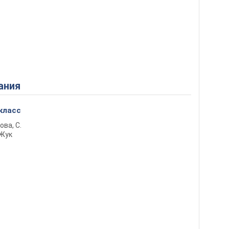
ания
 класс
ова, С.
 Жук