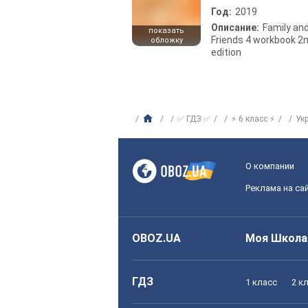
Год:
2019
Описание:
Family an
показать
Friends 4 workbook 2
обложку
edition
✅ ГДЗ ✅
⚡ 6 класс ⚡
Ук
О компании
Реклама на са
OBOZ.UA
Моя Школа
ГДЗ
1 класс
2 к