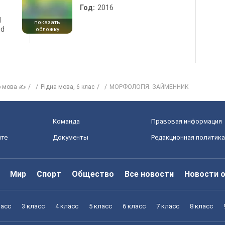
Год:
2016
d
показать
nd
обложку
р мова ✍
Рiдна мова, 6 клас
МОРФОЛОГІЯ. ЗАЙМЕННИК
Команда
Правовая информация
йте
Документы
Редакционная политика
Мир
Спорт
Общество
Все новости
Новости 
ласс
3 класс
4 класс
5 класс
6 класс
7 класс
8 класс