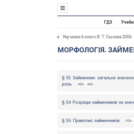
ГДЗ
Учебн
Укр мова 6 класс В. Т. Сычова 2006
МОРФОЛОГІЯ. ЗАЙМ
§ 53. Займенник: загальне значенн
роль
480 - 486
§ 54. Розряди займенників за зна
§ 55. Правопис займенників
496 -