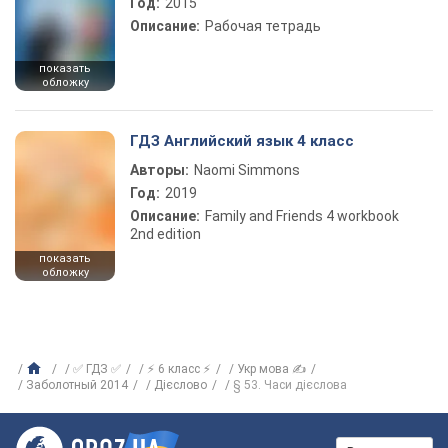
Год:
2015
Описание:
Рабочая тетрадь
показать
обложку
ГДЗ Английский язык 4 класс
Авторы:
Naomi Simmons
Год:
2019
Описание:
Family and Friends 4 workbook
2nd edition
показать
обложку
✅ ГДЗ ✅
⚡ 6 класс ⚡
Укр мова ✍
Заболотный 2014
Дієслово
§ 53. Часи дієслова