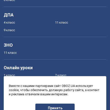
ДПА
4 класс
11 класс
9 класс
ЗНО
11 класс
Онлайн уроки
1 класс
7 класс
2 класс
8 класс
Вместе с нашими партнерами сайт OBOZ.UA использует
cookie, чтобы обеспечить должную работу сайта, а контент
3 класс
9 класс
и реклама отвечали вашим интересам.
4 класс
10 класс
5 класс
11 класс
Принять