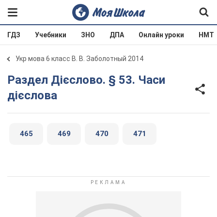
ГДЗ
Учебники
ЗНО
ДПА
Онлайн уроки
НМТ
Укр мова 6 класс В. В. Заболотный 2014
Раздел Дієслово. § 53. Часи
дієслова
465
469
470
471