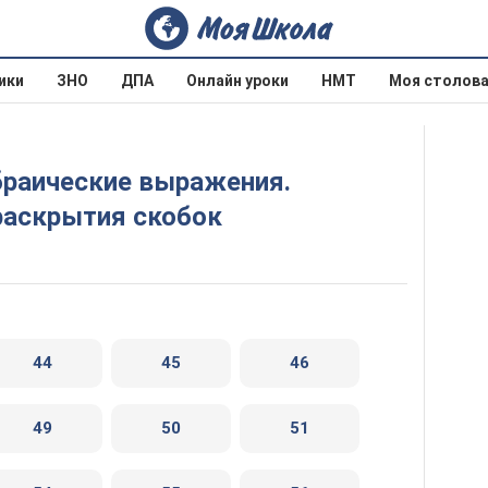
ики
ЗНО
ДПА
Онлайн уроки
НМТ
Моя столов
раскрытия скобок
44
45
46
49
50
51