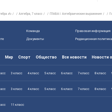
гебра ✍
Алгебра, 7 класс
ГЛАВА I. Алгебраические выражения
П
Команда
Правовая информация
йте
Документы
Редакционная политика
Мир
Спорт
Общество
Все новости
Новости 
ласс
3 класс
4 класс
5 класс
6 класс
7 класс
8 класс
ласс
3 класс
4 класс
5 класс
6 класс
7 класс
8 класс
ласс
11 класс