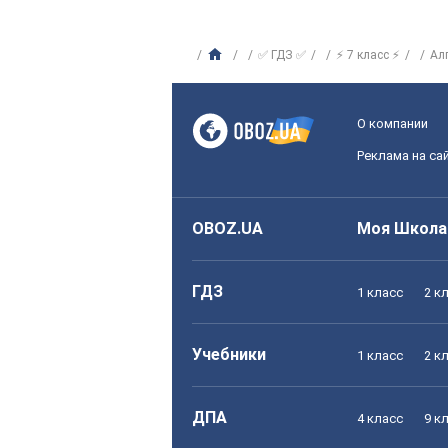
✅ ГДЗ ✅
⚡ 7 класс ⚡
Ал
О компании
Реклама на са
OBOZ.UA
Моя Школа
ГДЗ
1 класс
2 к
Учебники
1 класс
2 к
ДПА
4 класс
9 к