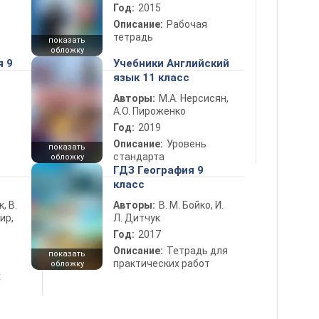
Год:
2015
Описание:
Рабочая
тетрадь
показать
обложку
я 9
Учебники Английский
язык 11 класс
Авторы:
М.А. Нерсисян,
А.О. Пироженко
Год:
2019
Описание:
Уровень
показать
стандарта
обложку
5
ГДЗ География 9
класс
к, В.
Авторы:
В. М. Бойко, И.
ир,
Л. Дитчук
Год:
2017
Описание:
Тетрадь для
показать
практических работ
обложку
х