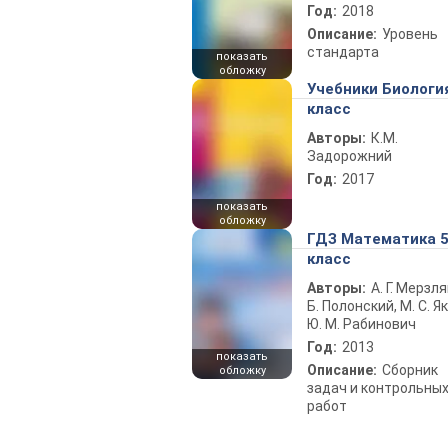
Год:
2018
Описание:
Уровень
стандарта
показать
обложку
Учебники Биологи
класс
Авторы:
К.М.
Задорожний
Год:
2017
показать
обложку
ГДЗ Математика 
класс
Авторы:
А. Г. Мерзля
Б. Полонский, М. С. Як
Ю. М. Рабинович
Год:
2013
показать
Описание:
Сборник
обложку
задач и контрольны
работ