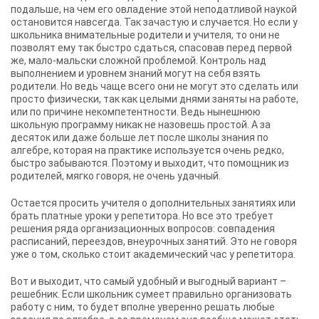
подальше, на чем его овладение этой неподатливой наукой
остановится навсегда. Так зачастую и случается. Но если у
школьника внимательные родители и учителя, то они не
позволят ему так быстро сдаться, спасовав перед первой
же, мало-мальски сложной проблемой. Контроль над
выполнением и уровнем знаний могут на себя взять
родители. Но ведь чаще всего они не могут это сделать или
просто физически, так как целыми днями заняты на работе,
или по причине некомпетентности. Ведь нынешнюю
школьную программу никак не назовешь простой. А за
десяток или даже больше лет после школы знания по
алгебре, которая на практике используется очень редко,
быстро забываются. Поэтому и выходит, что помощник из
родителей, мягко говоря, не очень удачный.
Остается просить учителя о дополнительных занятиях или
брать платные уроки у репетитора. Но все это требует
решения ряда организационных вопросов: совпадения
расписаний, переездов, внеурочных занятий. Это не говоря
уже о том, сколько стоит академический час у репетитора.
Вот и выходит, что самый удобный и выгодный вариант –
решебник. Если школьник сумеет правильно организовать
работу с ним, то будет вполне уверенно решать любые