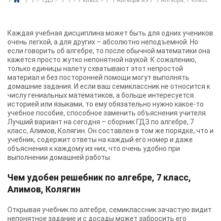
✅ ГДЗ ✅
⚡ 7 класс ⚡
Алгебра ✍
Алгебра, 7 класс
Каждая учебная дисциплина может быть для одних учеников
очень легкой, а для других – абсолютно неподъемной. Но
если говорить об алгебре, то после обычной математики она
кажется просто жутко непонятной наукой. К сожалению,
только единицы налету схватывают этот непростой
материал и без посторонней помощи могут выполнять
домашние задания. И если ваш семиклассник не относится к
числу гениальных математиков, а больше интересуется
историей или языками, то ему обязательно нужно какое-то
учебное пособие, способное заменить объяснения учителя.
Лучший вариант на сегодня – сборник
ГДЗ по алгебре, 7
класс, Алимов, Колягин
. Он составлен в том же порядке, что и
учебник, содержит ответы на каждый его номер и даже
объяснения к каждому из них, что очень удобно при
выполнении домашней работы.
Чем удобен решебник по алгебре, 7 класс,
Алимов, Колягин
Открывая учебник по алгебре, семиклассник зачастую видит
непонятное задание и с досады может забросить его