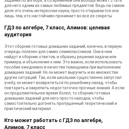
задания по алгебре, а со временем она вообще может стать
для него одним из самых любимых предметов. Ведь на самом
деле это очень интересная наука, просто открывается она
лишь тем, кто настойчиво проникает во все ее секреты.
ГДЗ по алгебре, 7 класс, Алимов: целевая
аудитория
Этот сборник готовых домашних заданий, конечно, в первую
очередь полезен для самих семиклассников. Они в нем
найдут и сборник ответов, и образец решения задачи или
примера, и объяснение к ним. Это важно, если использовать
пособие ежедневно в качестве помощника при выполнении
домашних заданий. Но он может выручить и во множестве
других ситуаций. Так, если школьник существенно запустил
учебу, он может возвратиться по решебнику назад, чтобы
повторить и закрепить недостаточно прочные знания. А если
он продолжительное время болел, то сборник готовых
домашних заданий для него просто находка, чтобы
самостоятельно догонять пропущенный теоретический и
практический материал.
Кто может работать с ГДЗ по алгебре,
Алимов, 7 класс