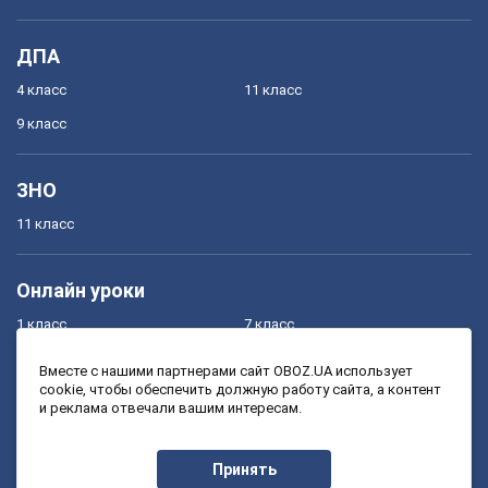
ДПА
4 класс
11 класс
9 класс
ЗНО
11 класс
Онлайн уроки
1 класс
7 класс
2 класс
8 класс
Вместе с нашими партнерами сайт OBOZ.UA использует
cookie, чтобы обеспечить должную работу сайта, а контент
3 класс
9 класс
и реклама отвечали вашим интересам.
4 класс
10 класс
5 класс
11 класс
Принять