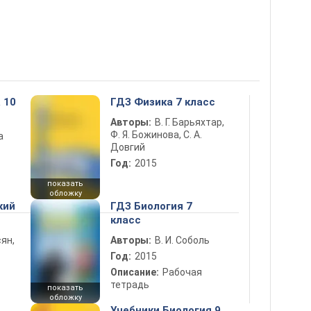
 10
ГДЗ Физика 7 класс
Авторы:
В. Г. Барьяхтар,
Ф. Я. Божинова, С. А.
а
Довгий
Год:
2015
показать
обложку
кий
ГДЗ Биология 7
класс
ян,
Авторы:
В. И. Соболь
Год:
2015
Описание:
Рабочая
тетрадь
показать
обложку
Учебники Биология 9