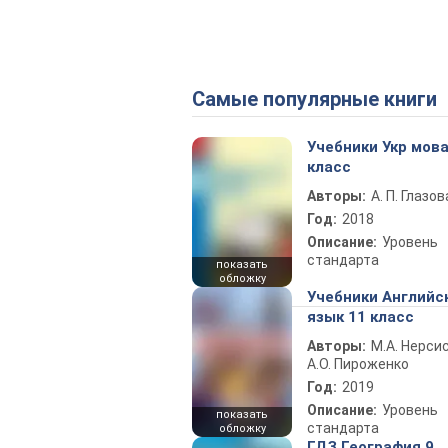
Самые популярные книги
Учебники Укр мова
класс
Авторы:
А. П. Глазов
Год:
2018
Описание:
Уровень
стандарта
показать
обложку
Учебники Английс
язык 11 класс
Авторы:
М.А. Нерсис
А.О. Пироженко
Год:
2019
Описание:
Уровень
показать
стандарта
обложку
ГДЗ География 9