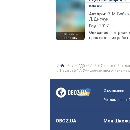
класс
Авторы:
В. М. Бойко,
Л. Дитчук
Год:
2017
Описание:
Тетрадь 
показать
практических работ
обложку
✅ ГДЗ ✅
⚡ 7 класс ⚡
Ал
Параграф 17. Умножение многочлена на 
О компании
Реклама на са
OBOZ.UA
Моя Школа