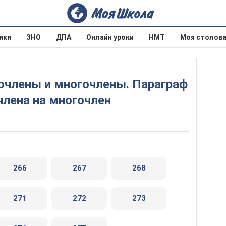
ики
ЗНО
ДПА
Онлайн уроки
НМТ
Моя столов
члена на многочлен
266
267
268
271
272
273