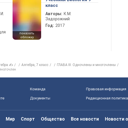
класс
 И.
Авторы:
К.М.
Задорожний
Год:
2017
для
показать
обложку
гебра ✍
Алгебра, 7 класс
ГЛАВА ІІІ. Одночлены и многочлены
многочлен
Команда
Правовая информация
йте
Документы
Редакционная политика
Мир
Спорт
Общество
Все новости
Новости 