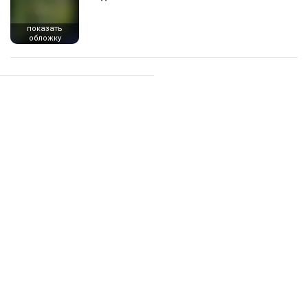
показать
обложку