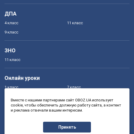
ДПА
4 класс
11 класс
9 класс
ЗНО
11 класс
Онлайн уроки
1 класс
7 класс
2 класс
8 класс
Вместе с нашими партнерами сайт OBOZ.UA использует
cookie, чтобы обеспечить должную работу сайта, а контент
3 класс
9 класс
и реклама отвечали вашим интересам.
4 класс
10 класс
5 класс
11 класс
Принять
6 класс