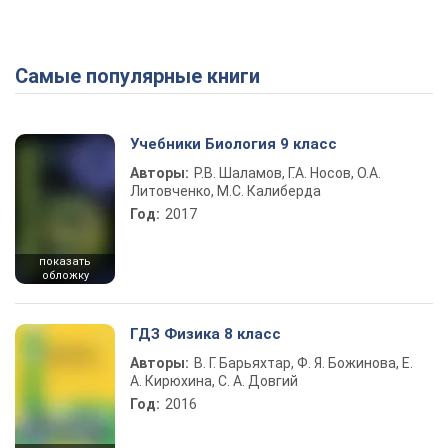
Самые популярные книги
Play Video
Учебники Биология 9 класс
Авторы:
Р.В. Шаламов, Г.А. Носов, О.А.
Литовченко, М.С. Калиберда
Год:
2017
показать
обложку
ГДЗ Физика 8 класс
Авторы:
В. Г. Барьяхтар, Ф. Я. Божинова, Е.
А. Кирюхина, С. А. Довгий
Год:
2016