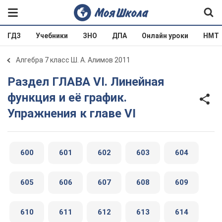
ГДЗ
Учебники
ЗНО
ДПА
Онлайн уроки
НМТ
Алгебра 7 класс Ш. А. Алимов 2011
Раздел ГЛАВА VI. Линейная
функция и её график.
Упражнения к главе VI
600
601
602
603
604
605
606
607
608
609
610
611
612
613
614