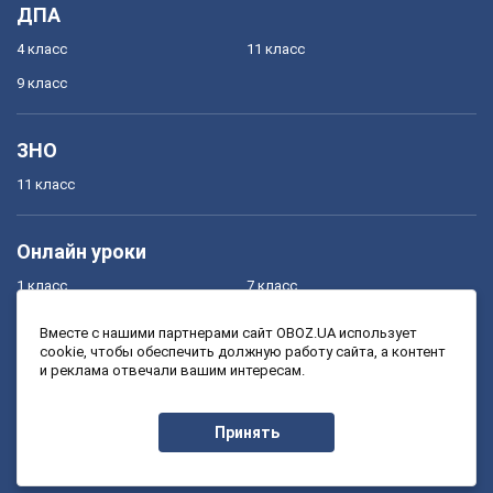
ДПА
4 класс
11 класс
9 класс
ЗНО
11 класс
Онлайн уроки
1 класс
7 класс
2 класс
8 класс
Вместе с нашими партнерами сайт OBOZ.UA использует
cookie, чтобы обеспечить должную работу сайта, а контент
3 класс
9 класс
и реклама отвечали вашим интересам.
4 класс
10 класс
5 класс
11 класс
Принять
6 класс