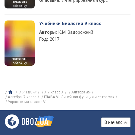
Описание:
Интегрированный курс
показать
обложку
Учебники Биология 9 класс
Авторы:
К.М. Задорожний
Год:
2017
показать
обложку
✅ ГДЗ ✅
⚡ 7 класс ⚡
Алгебра ✍
Алгебра, 7 класс
ГЛАВА VI. Линейная функция и её график
Упражнения к главе VI
В начало