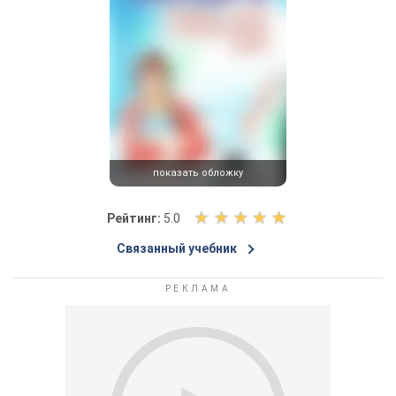
показать обложку
О
Рейтинг:
5.0
ц
Связанный учебник
е
н
и
т
е
к
н