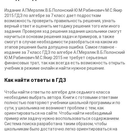
Издание А.Г.Мерзляк В.Б.Полонский Ю.М.Рабинович М.С.Якир
2015 ГДЗ по алгебре за 7 класс дает подросткам
возможность проверить правильность решения, узнать
верный ответ и оценить методику решения того или иного
задания. Проверяя ход решения задания школьники смогут
научиться основам решения задач и примеров, а также
смогут в случае необходимости разобраться на каком из
этапов решения была допущена ошибка. Самое главное -
издание за 7 класс ГДЗ по алгебре А.Г.Мерзляк В.Б.Полонский
Ю.М.Рабинович М.С.Якир 2015 не требует серьезных
финансовых трат, так как всегда есть возможность открыть
учебник в режиме онлайн и найти нужное решение.
Как найти ответы в ГДЗ
Чтобы найти ответы по алгебре для седьмого класса
необходимо выбрать автора. Книги с готовыми ответами
полностью повторяют учебники школьной программы и по
сути, у школьника не возникнет проблем с тем, как
ориентироваться на сайте. Чтобы найти необходимый
пример или задачу нужно воспользоваться содержанием.
Система поиска разработана таким образом, чтобы
школьникам было достаточно легко ориентироваться на