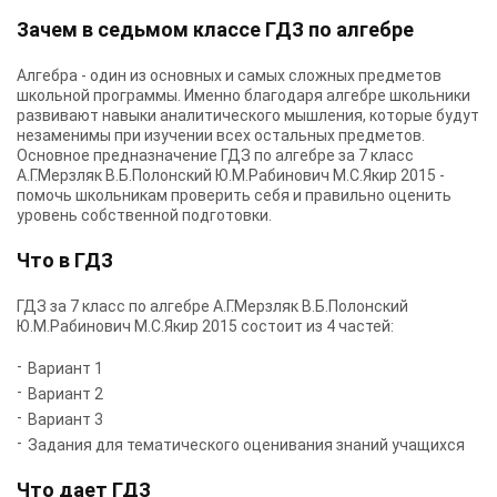
Зачем в седьмом классе ГДЗ по алгебре
Алгебра - один из основных и самых сложных предметов
школьной программы. Именно благодаря алгебре школьники
развивают навыки аналитического мышления, которые будут
незаменимы при изучении всех остальных предметов.
Основное предназначение ГДЗ по алгебре за 7 класс
А.Г.Мерзляк В.Б.Полонский Ю.М.Рабинович М.С.Якир 2015 -
помочь школьникам проверить себя и правильно оценить
уровень собственной подготовки.
Что в ГДЗ
ГДЗ за 7 класс по алгебре А.Г.Мерзляк В.Б.Полонский
Ю.М.Рабинович М.С.Якир 2015 состоит из 4 частей:
Вариант 1
Вариант 2
Вариант 3
Задания для тематического оценивания знаний учащихся
Что дает ГДЗ