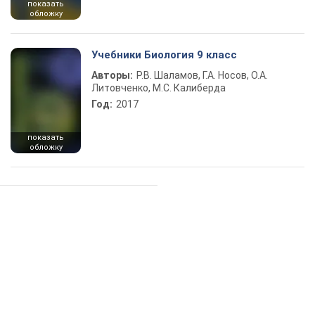
показать
обложку
Учебники Биология 9 класс
Авторы:
Р.В. Шаламов, Г.А. Носов, О.А.
Литовченко, М.С. Калиберда
Год:
2017
показать
обложку