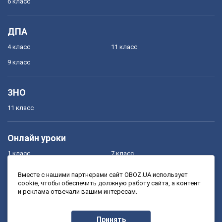
6 класс
ДПА
4 класс
11 класс
9 класс
ЗНО
11 класс
Онлайн уроки
1 класс
7 класс
2 класс
8 класс
Вместе с нашими партнерами сайт OBOZ.UA использует
cookie, чтобы обеспечить должную работу сайта, а контент
3 класс
9 класс
и реклама отвечали вашим интересам.
4 класс
10 класс
5 класс
11 класс
Принять