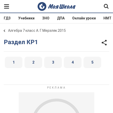
ГДЗ
Учебники
ЗНО
ДПА
Онлайн уроки
НМТ
Алгебра 7 класс А. Г. Мерзляк 2015
Раздел КР1
1
2
3
4
5