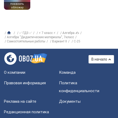
показать
обложку
✅ ГДЗ ✅
⚡ 7 класс ⚡
Алгебра ✍
Алгебра "Дидактические материалы", 7класс
Самостоятельные работы
Вариант II
С-25
В начало
О компании
Команда
Правовая информация
Политика
конфиденциальности
Реклама на сайте
Документы
Редакционная политика