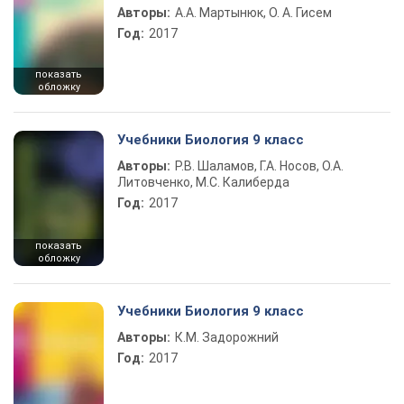
Авторы:
А.А. Мартынюк, О. А. Гисем
Год:
2017
показать
обложку
Учебники Биология 9 класс
Авторы:
Р.В. Шаламов, Г.А. Носов, О.А.
Литовченко, М.С. Калиберда
Год:
2017
показать
обложку
Учебники Биология 9 класс
Авторы:
К.М. Задорожний
Год:
2017