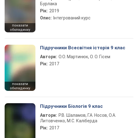
Бурлака
Рік:
2019
Опис:
Інтегрований курс
показати
обкладинку
Підручники Всесвітня історія 9 клас
Автори:
О.О. Мартинюк, О. О. Гісем
Рік:
2017
показати
обкладинку
Підручники Біологія 9 клас
Автори:
Р.В. Шаламов, Г.А. Носов, О.А.
Литовченко, М.С. Каліберда
Рік:
2017