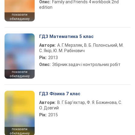
Опис:
Family and Friends 4 workbook 2nd
edition
показати
обкладинку
ГДЗ Математика 5 клас
Автори:
А. Г. Мерзляк, В. Б. Полонський, М.
С. Якір, Ю. М. Рабінович
Рік:
2013
Опис:
Збірник задач і контрольних робіт
показати
обкладинку
ГДЗ Фізика 7 клас
Автори:
В. Г. Бар’яхтар, Ф. Я. Божинова, С.
О. Довгий
Рік:
2015
показати
обкладинку