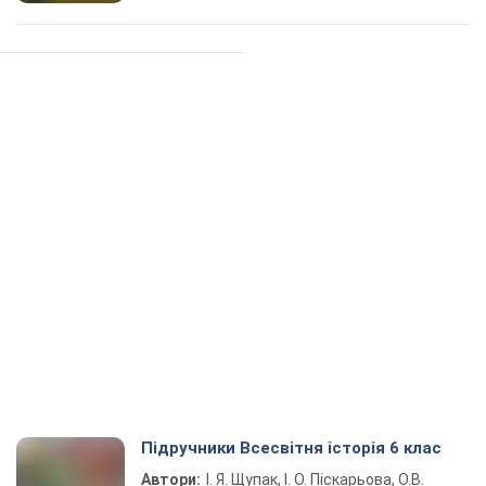
Підручники Всесвітня історія 6 клас
Автори:
І. Я. Щупак, І. О. Піскарьова, О.В.