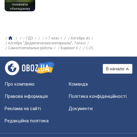
показати
обкладинку
✅ ГДЗ ✅
⚡ 7 клас ⚡
Алгебра ✍
Алгебра "Дидактические материалы", 7класс
Самостоятельные работы
Вариант II
С-25
В начало
Про компанію
Команда
Правова інформація
Політика конфіденційності
Реклама на сайті
Документи
Редакційна політика