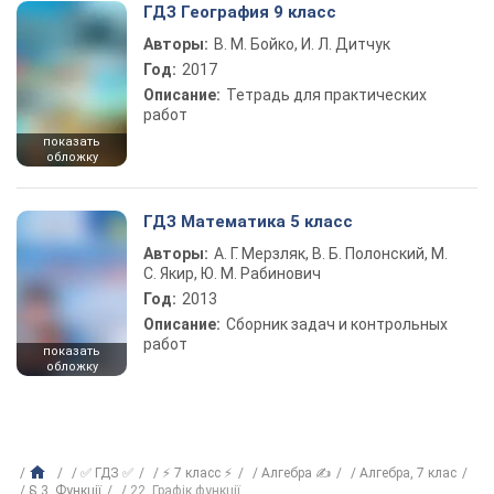
ГДЗ География 9 класс
Авторы:
В. М. Бойко, И. Л. Дитчук
Год:
2017
Описание:
Тетрадь для практических
работ
показать
обложку
ГДЗ Математика 5 класс
Авторы:
А. Г. Мерзляк, В. Б. Полонский, М.
С. Якир, Ю. М. Рабинович
Год:
2013
Описание:
Сборник задач и контрольных
работ
показать
обложку
✅ ГДЗ ✅
⚡ 7 класс ⚡
Алгебра ✍
Алгебра, 7 клас
§ 3. Функції
22. Графік функції