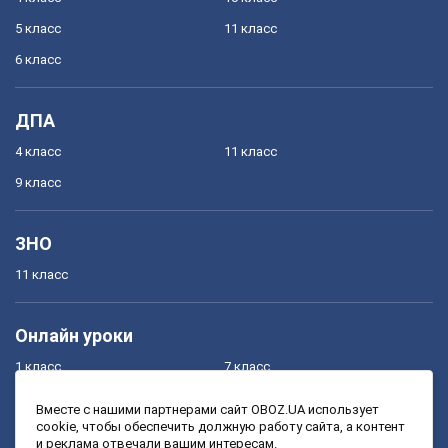
5 класс
11 класс
6 класс
ДПА
4 класс
11 класс
9 класс
ЗНО
11 класс
Онлайн уроки
1 класс
7 класс
2 класс
8 класс
Вместе с нашими партнерами сайт OBOZ.UA использует
cookie, чтобы обеспечить должную работу сайта, а контент
3 класс
9 класс
и реклама отвечали вашим интересам.