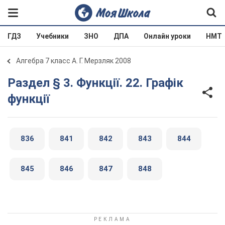
ГДЗ
Учебники
ЗНО
ДПА
Онлайн уроки
НМТ
Алгебра 7 класс А. Г. Мерзляк 2008
Раздел § 3. Функції. 22. Графік
функції
836
841
842
843
844
845
846
847
848