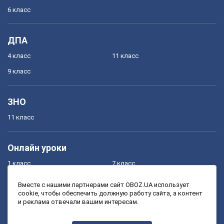
6 класс
ДПА
4 класс
11 класс
9 класс
ЗНО
11 класс
Онлайн уроки
1 класс
7 класс
2 класс
8 класс
Вместе с нашими партнерами сайт OBOZ.UA использует
cookie, чтобы обеспечить должную работу сайта, а контент
3 класс
9 класс
и реклама отвечали вашим интересам.
4 класс
10 класс