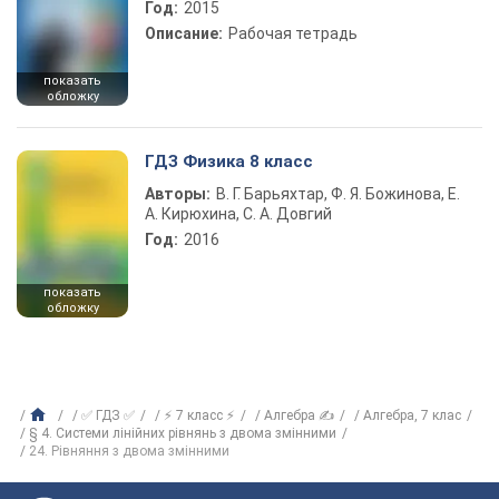
Год:
2015
Описание:
Рабочая тетрадь
показать
обложку
ГДЗ Физика 8 класс
Авторы:
В. Г. Барьяхтар, Ф. Я. Божинова, Е.
А. Кирюхина, С. А. Довгий
Год:
2016
показать
обложку
✅ ГДЗ ✅
⚡ 7 класс ⚡
Алгебра ✍
Алгебра, 7 клас
§ 4. Системи лінійних рівнянь з двома змінними
24. Рівняння з двома змінними