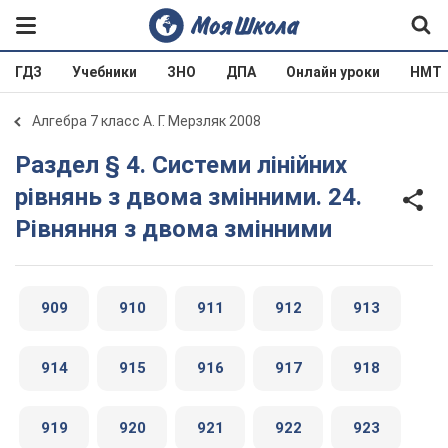
ГДЗ
Учебники
ЗНО
ДПА
Онлайн уроки
НМТ
Алгебра 7 класс А. Г. Мерзляк 2008
Раздел § 4. Системи лінійних
рівнянь з двома змінними. 24.
Рівняння з двома змінними
909
910
911
912
913
914
915
916
917
918
919
920
921
922
923