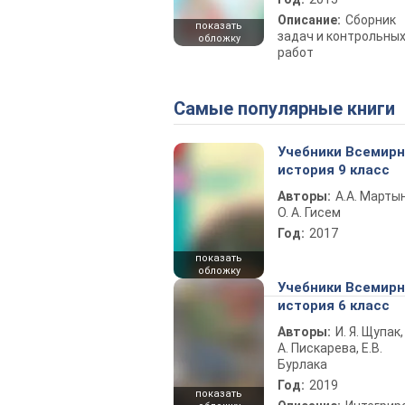
Описание:
Сборник
показать
задач и контрольны
обложку
работ
Самые популярные книги
Учебники Всемир
история 9 класс
Авторы:
А.А. Марты
О. А. Гисем
Год:
2017
показать
обложку
Учебники Всемир
история 6 класс
Авторы:
И. Я. Щупак,
А. Пискарева, Е.В.
Бурлака
Год:
2019
показать