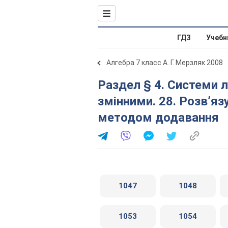
ГДЗ
Учебн
Алгебра 7 класс А. Г. Мерзляк 2008
Раздел § 4. Системи лінійних рівнянь з двома
змінними. 28. Розв’яз
методом додавання
1047
1048
1053
1054