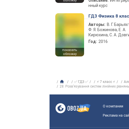
Описание:
Интегрир
обложку
нный курс
ГДЗ Физика 8 кла
Авторы:
В. Г. Барьях
Ф. Я. Божинова, Е. А.
Кирюхина, С. А. Довг
Год:
2016
показать
обложку
✅ ГДЗ ✅
⚡ 7 класс ⚡
Ал
28. Розв’язування систем лінійних рівня
О компании
Реклама на са