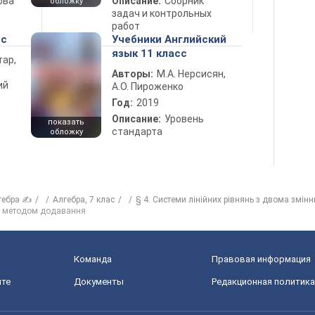
ова
Описание:
Сборник
обложку
задач и контрольных
работ
сс
Учебники Английский
язык 11 класс
тар,
Авторы:
М.А. Нерсисян,
ий
А.О. Пироженко
Год:
2019
Описание:
Уровень
показать
стандарта
обложку
гебра ✍
Алгебра, 7 клас
§ 4. Системи лінійних рівнянь з двома змін
нь методом додавання
Команда
Правовая информация
йте
Документы
Редакционная политика