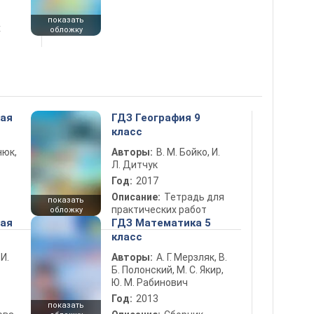
показать
х
обложку
ная
ГДЗ География 9
класс
нюк,
Авторы:
В. М. Бойко, И.
Л. Дитчук
Год:
2017
Описание:
Тетрадь для
показать
практических работ
обложку
ная
ГДЗ Математика 5
класс
 И.
Авторы:
А. Г. Мерзляк, В.
Б. Полонский, М. С. Якир,
Ю. М. Рабинович
Год:
2013
показать