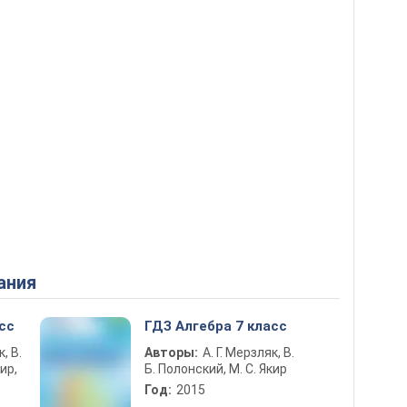
ания
сс
ГДЗ Алгебра 7 класс
к, В.
Авторы:
А. Г. Мерзляк, В.
ир,
Б. Полонский, М. С. Якир
Год:
2015