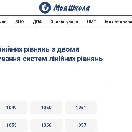
ики
ЗНО
ДПА
Онлайн уроки
НМТ
Моя столов
ування систем лінійних рівнянь
1049
1050
1051
1055
1056
1057