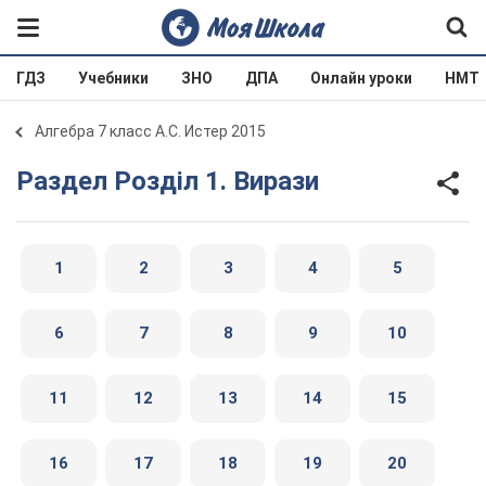
ГДЗ
Учебники
ЗНО
ДПА
Онлайн уроки
НМТ
Алгебра 7 класс А.С. Истер 2015
Раздел Розділ 1. Вирази
1
2
3
4
5
6
7
8
9
10
11
12
13
14
15
16
17
18
19
20