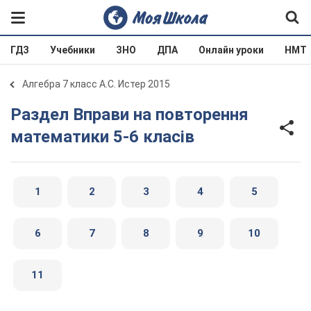
ГДЗ
Учебники
ЗНО
ДПА
Онлайн уроки
НМТ
Алгебра 7 класс А.С. Истер 2015
Раздел Вправи на повторення
математики 5-6 класів
1
2
3
4
5
6
7
8
9
10
11