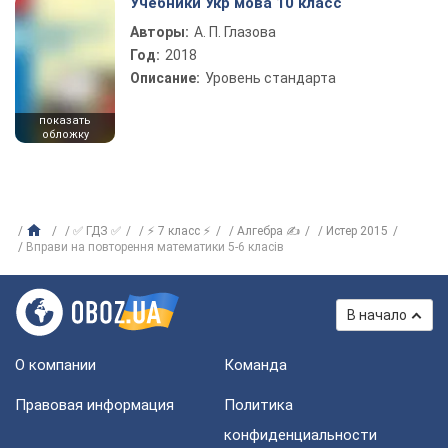
Учебники Укр мова 10 класс
Авторы:
А. П. Глазова
Год:
2018
Описание:
Уровень стандарта
показать
обложку
✅ ГДЗ ✅
⚡ 7 класс ⚡
Алгебра ✍
Истер 2015
Вправи на повторення математики 5-6 класів
В начало
О компании
Команда
Правовая информация
Политика
конфиденциальности