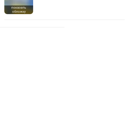
показать
обложку