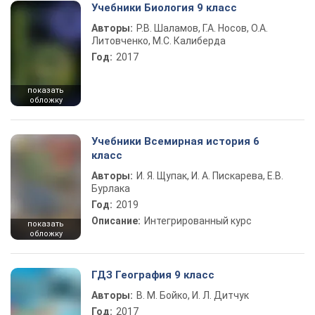
Учебники Биология 9 класс
Авторы:
Р.В. Шаламов, Г.А. Носов, О.А.
Литовченко, М.С. Калиберда
Год:
2017
показать
обложку
Учебники Всемирная история 6
класс
Авторы:
И. Я. Щупак, И. А. Пискарева, Е.В.
Бурлака
Год:
2019
Описание:
Интегрированный курс
показать
обложку
ГДЗ География 9 класс
Авторы:
В. М. Бойко, И. Л. Дитчук
Год:
2017