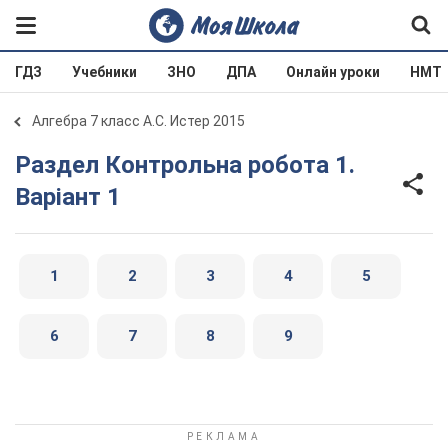
ГДЗ
Учебники
ЗНО
ДПА
Онлайн уроки
НМТ
Алгебра 7 класс А.С. Истер 2015
Раздел Контрольна робота 1.
Варіант 1
1
2
3
4
5
6
7
8
9