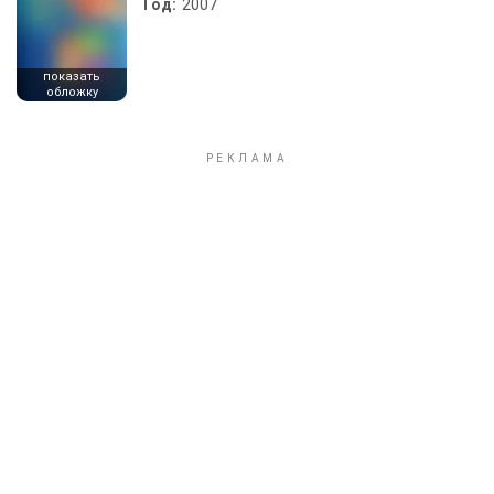
Год:
2007
показать
обложку