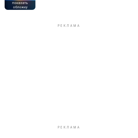
показать
обложку