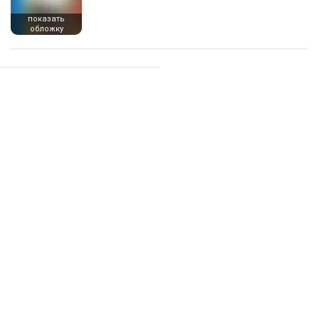
показать
обложку