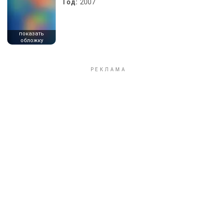
Год:
2007
показать
обложку