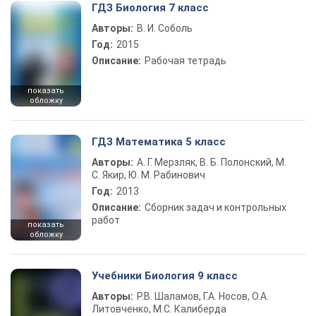
ГДЗ Биология 7 класс
Авторы:
В. И. Соболь
Год:
2015
Описание:
Рабочая тетрадь
показать
обложку
ГДЗ Математика 5 класс
Авторы:
А. Г. Мерзляк, В. Б. Полонский, М.
С. Якир, Ю. М. Рабинович
Год:
2013
Описание:
Сборник задач и контрольных
работ
показать
обложку
Учебники Биология 9 класс
Авторы:
Р.В. Шаламов, Г.А. Носов, О.А.
Литовченко, М.С. Калиберда