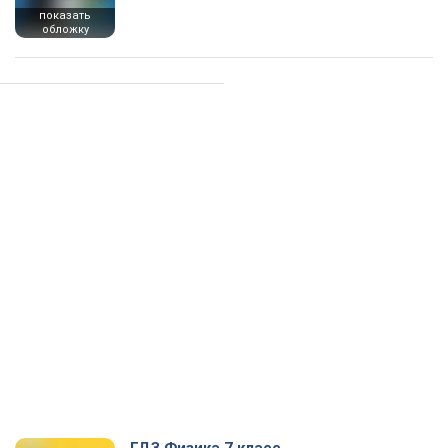
показать
обложку