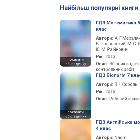
Найбільш популярні книги
ГДЗ Математика 
клас
Автори:
А. Г. Мерзляк
Б. Полонський, М. С. Я
Ю. М. Рабінович
Рік:
2013
показати
Опис:
Збірник задач 
обкладинку
контрольних робіт
ГДЗ Біологія 7 кла
Автори:
В. І. Соболь
Рік:
2015
Опис:
Робочий зоши
показати
обкладинку
ГДЗ Англійська м
4 клас
Автори:
Naomi