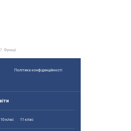
7. Функції
Політика конфіденційності
віти
10 клас
11 клас