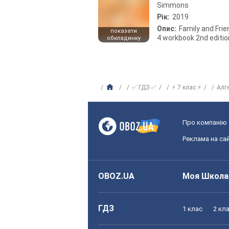
Simmons
Рік:
2019
Опис:
Family and Fri
показати
4 workbook 2nd editio
обкладинку
✅ ГДЗ ✅
⚡ 7 клас ⚡
Алг
Про компанію
Реклама на сай
OBOZ.UA
Моя Школа
ГДЗ
1 клас
2 кл