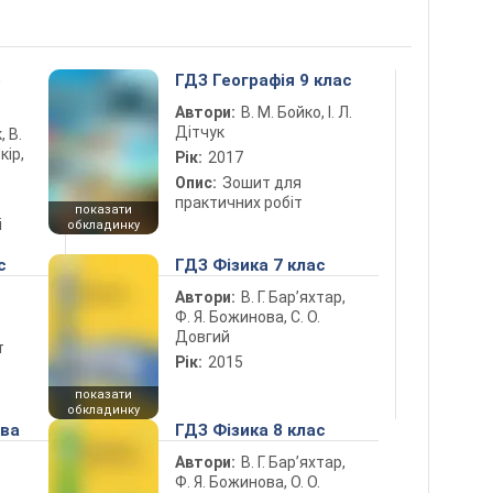
5
ГДЗ Географія 9 клас
Автори:
В. М. Бойко, І. Л.
Дітчук
, В.
кір,
Рік:
2017
Опис:
Зошит для
практичних робіт
показати
і
обкладинку
с
ГДЗ Фізика 7 клас
Автори:
В. Г. Бар’яхтар,
Ф. Я. Божинова, С. О.
Довгий
т
Рік:
2015
показати
обкладинку
ова
ГДЗ Фізика 8 клас
Автори:
В. Г. Бар’яхтар,
Ф. Я. Божинова, О. О.