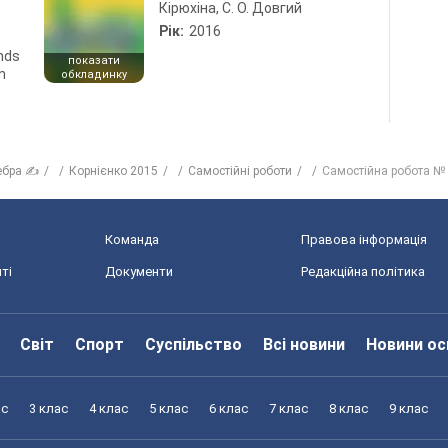
Кірюхіна, С. О. Довгий
Рік:
2016
ends
показати
n
обкладинку
ебра ✍
Корнієнко 2015
Самостійні роботи
Самостійна робота № 
Команда
Правова інформація
ті
Документи
Редакційна політика
Світ
Спорт
Суспільство
Всі новини
Новини ос
ас
3 клас
4 клас
5 клас
6 клас
7 клас
8 клас
9 клас