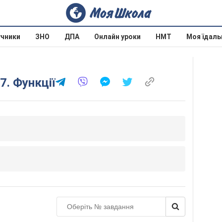
учники
ЗНО
ДПА
Онлайн уроки
НМТ
Моя їдаль
7. Функції