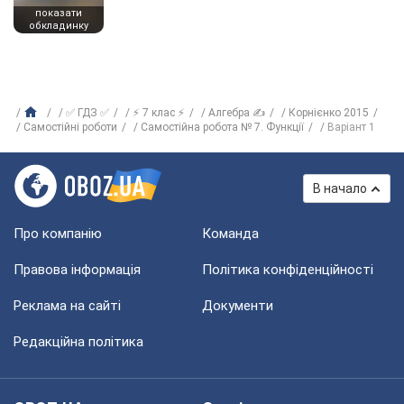
показати
обкладинку
✅ ГДЗ ✅
⚡ 7 клас ⚡
Алгебра ✍
Корнієнко 2015
Самостійні роботи
Самостійна робота № 7. Функції
Варіант 1
В начало
Про компанію
Команда
Правова інформація
Політика конфіденційності
Реклама на сайті
Документи
Редакційна політика