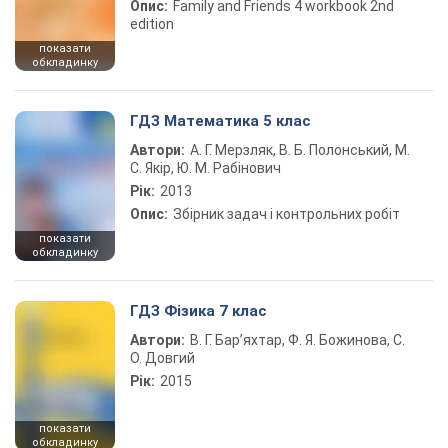
Опис:
Family and Friends 4 workbook 2nd
edition
показати
обкладинку
ГДЗ Математика 5 клас
Автори:
А. Г. Мерзляк, В. Б. Полонський, М.
С. Якір, Ю. М. Рабінович
Рік:
2013
Опис:
Збірник задач і контрольних робіт
показати
обкладинку
ГДЗ Фізика 7 клас
Автори:
В. Г. Бар’яхтар, Ф. Я. Божинова, С.
О. Довгий
Рік:
2015
показати
обкладинку