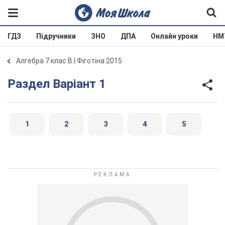
ГДЗ
Підручники
ЗНО
ДПА
Онлайн уроки
НМ
Алгебра 7 клас В.І.Фіготіна 2015
Раздел Варіант 1
1
2
3
4
5