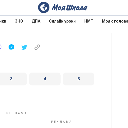
ики
ЗНО
ДПА
Онлайн уроки
НМТ
Моя столов
3
4
5