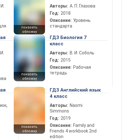
 И.
Авторы:
А. П. Глазова
Год:
2018
Описание:
Уровень
для
стандарта
показать
обложку
ная
ГДЗ Биология 7
класс
 И.
Авторы:
В. И. Соболь
Год:
2015
Описание:
Рабочая
тетрадь
показать
ова
обложку
ная
ГДЗ Английский язык
4 класс
нюк,
Авторы:
Naomi
Simmons
Год:
2019
Описание:
Family and
показать
Friends 4 workbook 2nd
обложку
edition