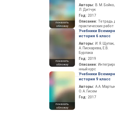
Авторы:
В. М. Бойко,
Л. Дитчук
Год:
2017
Описание:
Тетрадь 
показать
практических работ
обложку
Учебники Всемир
история 6 класс
Авторы:
И. Я. Щупак,
А. Пискарева, Е.В.
Бурлака
Год:
2019
показать
Описание:
Интегрир
обложку
нный курс
Учебники Всемир
история 9 класс
Авторы:
А.А. Марты
О. А. Гисем
Год:
2017
показать
обложку