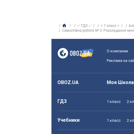
✅ ГДЗ ✅
⚡ 7 класс ⚡
Ал
Самостійна робота № 3. Розкладання мн
О компании
Реклама на са
OBOZ.UA
Моя Школа
ГДЗ
1 класс
2 к
Учебники
1 класс
2 к