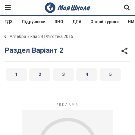
ГДЗ
Підручники
ЗНО
ДПА
Онлайн уроки
НМ
Алгебра 7 клас В.І.Фіготіна 2015
Раздел Варіант 2
1
2
3
4
5