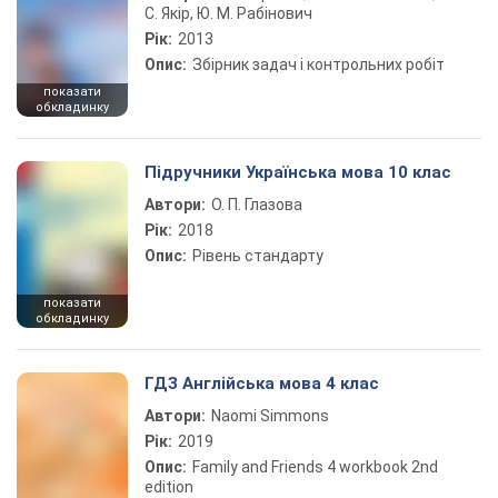
С. Якір, Ю. М. Рабінович
Рік:
2013
Опис:
Збірник задач і контрольних робіт
показати
обкладинку
Підручники Українська мова 10 клас
Автори:
О. П. Глазова
Рік:
2018
Опис:
Рівень стандарту
показати
обкладинку
ГДЗ Англійська мова 4 клас
Автори:
Naomi Simmons
Рік:
2019
Опис:
Family and Friends 4 workbook 2nd
edition