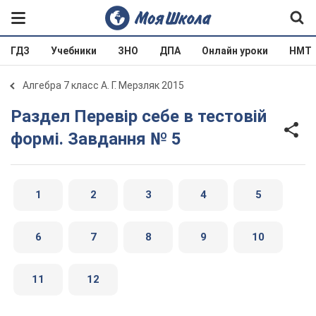
ГДЗ
Учебники
ЗНО
ДПА
Онлайн уроки
НМТ
Алгебра 7 класс А. Г. Мерзляк 2015
Раздел Перевір себе в тестовій
формі. Завдання № 5
1
2
3
4
5
6
7
8
9
10
11
12