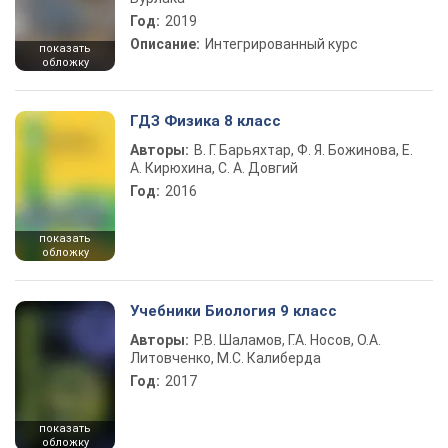
Год:
2019
Описание:
Интегрированный курс
показать
обложку
ГДЗ Физика 8 класс
Авторы:
В. Г. Барьяхтар, Ф. Я. Божинова, Е.
А. Кирюхина, С. А. Довгий
Год:
2016
показать
обложку
Учебники Биология 9 класс
Авторы:
Р.В. Шаламов, Г.А. Носов, О.А.
Литовченко, М.С. Калиберда
Год:
2017
показать
обложку