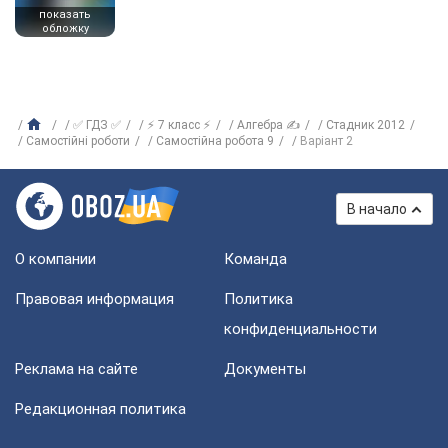
показать
обложку
✅ ГДЗ ✅
⚡ 7 класс ⚡
Алгебра ✍
Стадник 2012
Самостійні роботи
Самостійна робота 9
Варіант 2
В начало
О компании
Команда
Правовая информация
Политика
конфиденциальности
Реклама на сайте
Документы
Редакционная политика