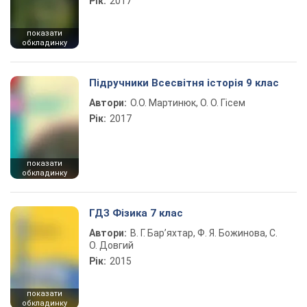
Рік:
2017
показати
обкладинку
Підручники Всесвітня історія 9 клас
Автори:
О.О. Мартинюк, О. О. Гісем
Рік:
2017
показати
обкладинку
ГДЗ Фізика 7 клас
Автори:
В. Г. Бар’яхтар, Ф. Я. Божинова, С.
О. Довгий
Рік:
2015
показати
обкладинку