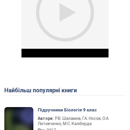
Найбільш популярні книги
Play Video
Підручники Біологія 9 клас
Автори:
Р.В. Шаламов, Г.А. Носов, О.А.
Литовченко, М.С. Каліберда