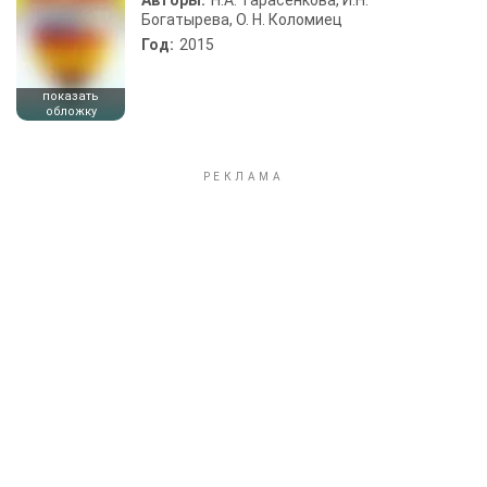
Авторы:
Н.А. Тарасенкова, И.Н.
Богатырева, О. Н. Коломиец
Год:
2015
показать
обложку