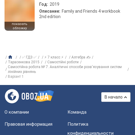
Год:
2019
Описание:
Family and Friends 4 workbook
2nd edition
показать
обложку
✅ ГДЗ ✅
⚡ 7 класс ⚡
Алгебра ✍
Тарасенкова 2015
Самостійні роботи
Самостійна робота № 7. Аналітичні способи розв'язування систем
лінійних рівнянь
Варіант 1
В начало
О компании
Команда
Правовая информация
Политика
конфиденциальности