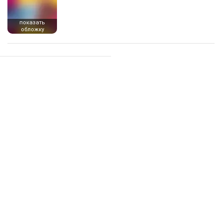
показать
обложку