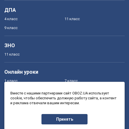
ДПА
4 класс
11 класс
9 класс
ЗНО
11 класс
Онлайн уроки
1 класс
7 класс
2 класс
8 класс
Вместе с нашими партнерами сайт OBOZ.UA использует
cookie, чтобы обеспечить должную работу сайта, а контент
3 класс
9 класс
и реклама отвечали вашим интересам.
4 класс
10 класс
5 класс
11 класс
Принять
6 класс