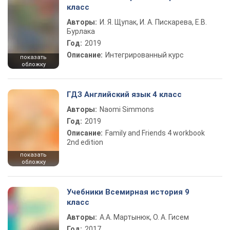
класс
Авторы:
И. Я. Щупак, И. А. Пискарева, Е.В.
Бурлака
Год:
2019
Описание:
Интегрированный курс
показать
обложку
ГДЗ Английский язык 4 класс
Авторы:
Naomi Simmons
Год:
2019
Описание:
Family and Friends 4 workbook
2nd edition
показать
обложку
Учебники Всемирная история 9
класс
Авторы:
А.А. Мартынюк, О. А. Гисем
Год:
2017