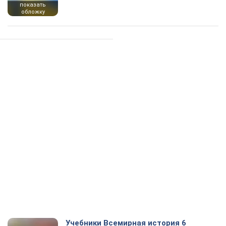
показать
обложку
Учебники Всемирная история 6