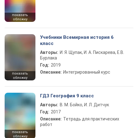
показать
обложку
Учебники Всемирная история 6
класс
Авторы:
И. Я. Щупак, И. А. Пискарева, Е.В.
Бурлака
Год:
2019
Описание:
Интегрированный курс
показать
обложку
ГДЗ География 9 класс
Авторы:
В. М. Бойко, И. Л. Дитчук
Год:
2017
Описание:
Тетрадь для практических
работ
показать
обложку