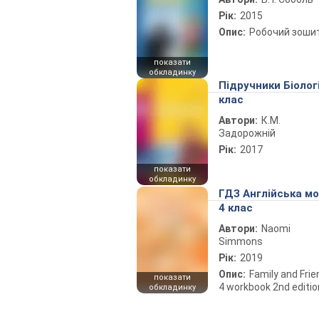
Рік:
2015
Опис:
Робочий зоши
показати
обкладинку
Підручники Біолог
клас
Автори:
К.М.
Задорожній
Рік:
2017
показати
обкладинку
ГДЗ Англійська м
4 клас
Автори:
Naomi
Simmons
Рік:
2019
Опис:
Family and Fri
показати
4 workbook 2nd editio
обкладинку