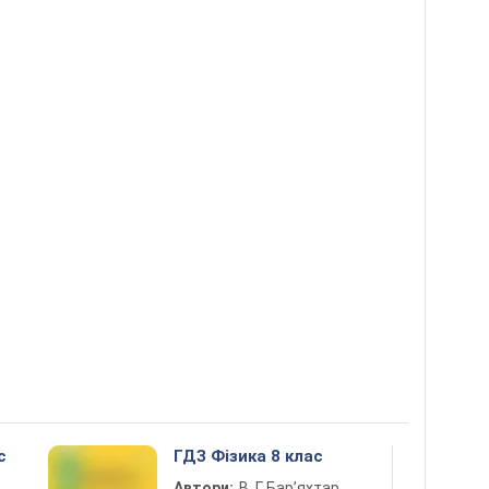
с
ГДЗ Фізика 8 клас
Автори:
В. Г. Бар’яхтар,