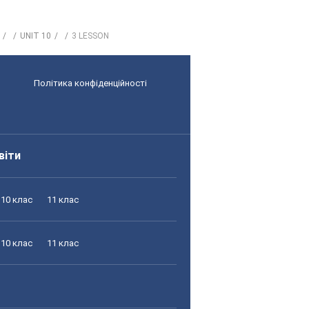
UNIT 10
3 LESSON
Політика конфіденційності
віти
10 клас
11 клас
10 клас
11 клас