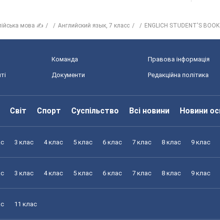
лійська мова ✍
Английский язык, 7 класс
ENGLICH STUDENT'S BOOK
Команда
Правова інформація
ті
Документи
Редакційна політика
Світ
Спорт
Суспільство
Всі новини
Новини ос
ас
3 клас
4 клас
5 клас
6 клас
7 клас
8 клас
9 клас
ас
3 клас
4 клас
5 клас
6 клас
7 клас
8 клас
9 клас
ас
11 клас