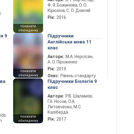
Ф. Я. Божинова, О. О.
Кірюхіна, С. О. Довгий
т
Рік:
2016
показати
обкладинку
ія 9
Підручники
Англійська мова 11
клас
Автори:
М.А. Нерсісян,
А. О. Піроженко
Рік:
2019
показати
обкладинку
Опис:
Рівень стандарту
ова
Підручники Біологія 9
клас
Автори:
Р.В. Шаламов,
Г.А. Носов, О.А.
Литовченко, М.С.
Каліберда
ends
показати
Рік:
2017
n
обкладинку