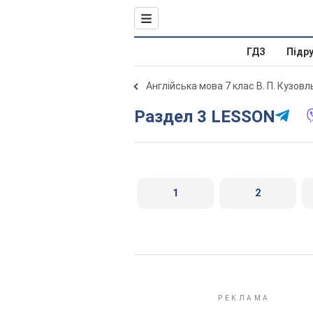
ГДЗ
Підр
Англійська мова 7 клас В. П. Кузов
Раздел 3 LESSON
1
2