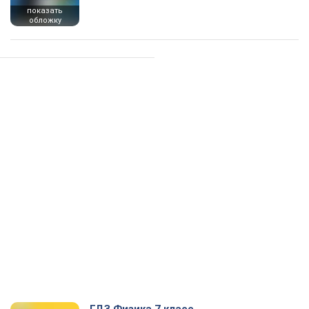
показать
обложку