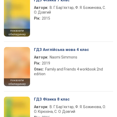
ГДЗ Фізика 7 клас
Автори:
В. Г. Бар’яхтар, Ф. Я. Божинова, С.
О. Довгий
Рік:
2015
показати
обкладинку
ГДЗ Англійська мова 4 клас
Автори:
Naomi Simmons
Рік:
2019
Опис:
Family and Friends 4 workbook 2nd
edition
показати
обкладинку
ГДЗ Фізика 8 клас
Автори:
В. Г. Бар’яхтар, Ф. Я. Божинова, О.
О. Кірюхіна, С. О. Довгий