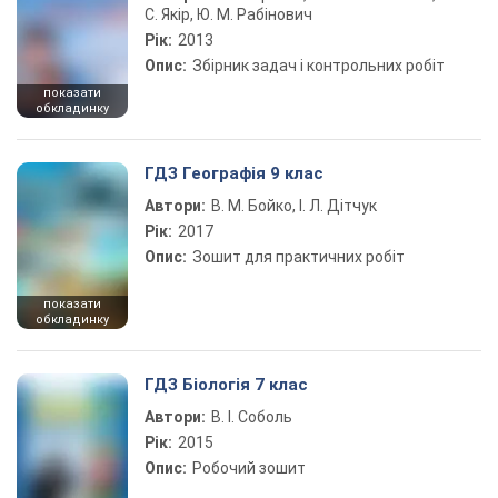
С. Якір, Ю. М. Рабінович
Рік:
2013
Опис:
Збірник задач і контрольних робіт
показати
обкладинку
ГДЗ Географія 9 клас
Автори:
В. М. Бойко, І. Л. Дітчук
Рік:
2017
Опис:
Зошит для практичних робіт
показати
обкладинку
ГДЗ Біологія 7 клас
Автори:
В. І. Соболь
Рік:
2015
Опис:
Робочий зошит