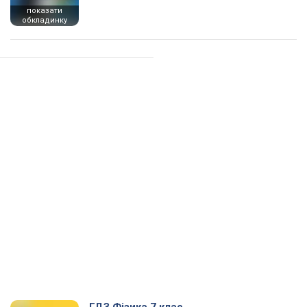
показати
обкладинку