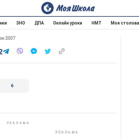
ики
ЗНО
ДПА
Онлайн уроки
НМТ
Моя столов
юк 2007
2
6