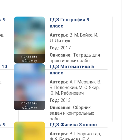
я 9
ГДЗ География 9
класс
в,
Авторы:
В. М. Бойко, И.
Л. Дитчук
Год:
2017
Описание:
Тетрадь для
показать
практических работ
обложку
 10
ГДЗ Математика 5
класс
а
Авторы:
А. Г. Мерзляк, В.
Б. Полонский, М. С. Якир,
Ю. М. Рабинович
Год:
2013
показать
Описание:
Сборник
обложку
задач и контрольных
работ
я 9
ГДЗ Физика 8 класс
Авторы:
В. Г. Барьяхтар,
Ф. Я. Божинова, Е. А.