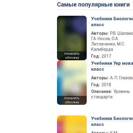
Самые популярные книги
Учебники Биологи
класс
Авторы:
Р.В. Шаламо
Г.А. Носов, О.А.
Литовченко, М.С.
Калиберда
показать
Год:
2017
обложку
Учебники Укр мова
класс
Авторы:
А. П. Глазов
Год:
2018
Описание:
Уровень
стандарта
показать
обложку
Учебники Биологи
класс