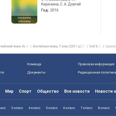
Кирюхина, С. А. Довгий
Год:
2016
показать
обложку
глийский язык ✍
Англійська мова, 7 клас (2011 р.)
Unit 8
Lesson
Команда
Правовая информация
йте
Документы
Редакционная политика
Мир
Спорт
Общество
Все новости
Новости 
ласс
3 класс
4 класс
5 класс
6 класс
7 класс
8 класс