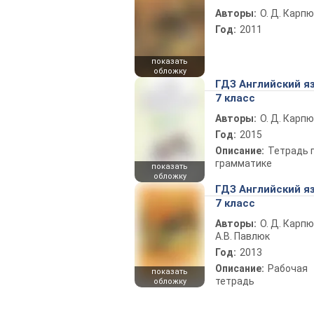
Авторы:
О. Д. Карпю
Год:
2011
показать
обложку
ГДЗ Английский я
7 класс
Авторы:
О. Д. Карпю
Год:
2015
Описание:
Тетрадь 
грамматике
показать
обложку
ГДЗ Английский я
7 класс
Авторы:
О. Д. Карпю
А.В. Павлюк
Год:
2013
Описание:
Рабочая
показать
тетрадь
обложку