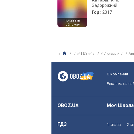
Авторы:
К.М.
Задорожний
Год:
2017
показать
обложку
✅ ГДЗ ✅
⚡ 7 класс ⚡
Ан
О компании
Реклама на са
OBOZ.UA
Моя Школа
ГДЗ
1 класс
2 к