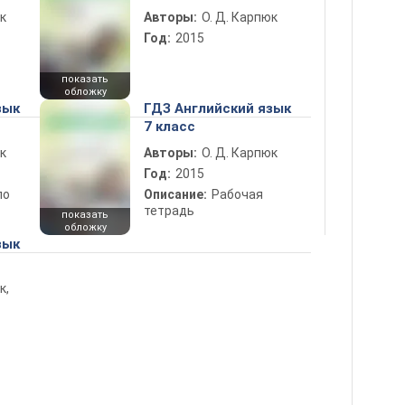
к
Авторы:
О. Д. Карпюк
Год:
2015
показать
обложку
зык
ГДЗ Английский язык
7 класс
к
Авторы:
О. Д. Карпюк
Год:
2015
по
Описание:
Рабочая
тетрадь
показать
обложку
зык
к,