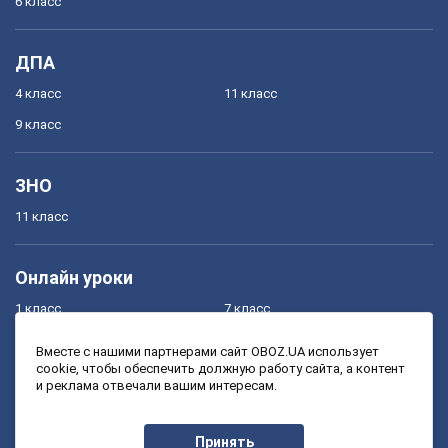
6 класс
ДПА
4 класс
11 класс
9 класс
ЗНО
11 класс
Онлайн уроки
1 класс
7 класс
2 класс
8 класс
Вместе с нашими партнерами сайт OBOZ.UA использует
cookie, чтобы обеспечить должную работу сайта, а контент
3 класс
9 класс
и реклама отвечали вашим интересам.
4 класс
10 класс
5 класс
11 класс
Принять