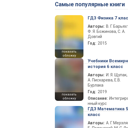
Самые популярные книги
ГДЗ Физика 7 кла
Авторы:
В. Г. Барьях
Ф. Я. Божинова, С. А.
Довгий
Год:
2015
показать
обложку
Учебники Всемир
история 6 класс
Авторы:
И. Я. Щупак,
А. Пискарева, Е.В.
Бурлака
Год:
2019
показать
Описание:
Интегрир
обложку
нный курс
ГДЗ Математика 
класс
Авторы:
А. Г. Мерзля