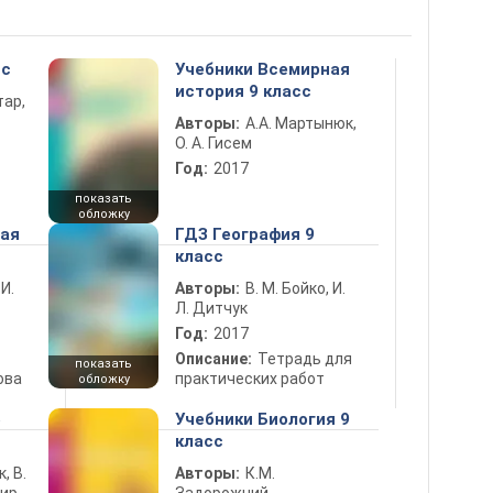
сс
Учебники Всемирная
история 9 класс
тар,
Авторы:
А.А. Мартынюк,
О. А. Гисем
Год:
2017
показать
обложку
ная
ГДЗ География 9
класс
 И.
Авторы:
В. М. Бойко, И.
Л. Дитчук
Год:
2017
Описание:
Тетрадь для
показать
ова
практических работ
обложку
5
Учебники Биология 9
класс
к, В.
Авторы:
К.М.