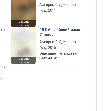
к
Авторы:
О. Д. Карпюк
Год:
2011
показать
обложку
зык
ГДЗ Английский язык
7 класс
к
Авторы:
О. Д. Карпюк
Год:
2015
Описание:
Тетрадь по
грамматике
показать
обложку
зык
к