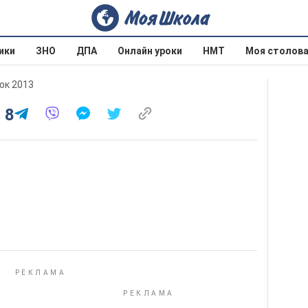
ики
ЗНО
ДПА
Онлайн уроки
НМТ
Моя столов
юк 2013
 8