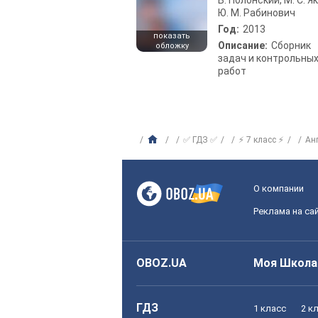
Б. Полонский, М. С. Як
Ю. М. Рабинович
Год:
2013
показать
Описание:
Сборник
обложку
задач и контрольны
работ
✅ ГДЗ ✅
⚡ 7 класс ⚡
Ан
О компании
Реклама на са
OBOZ.UA
Моя Школа
ГДЗ
1 класс
2 к