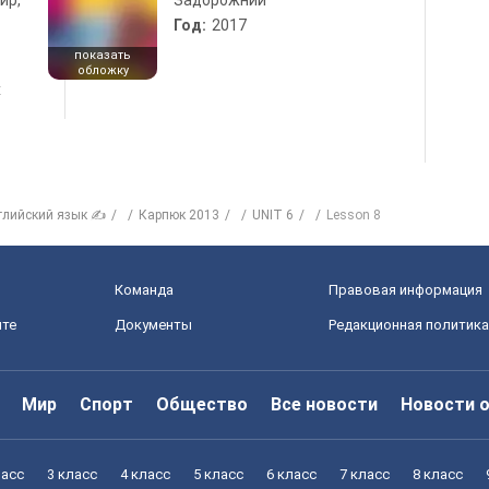
ир,
Задорожний
Год:
2017
показать
обложку
х
глийский язык ✍
Карпюк 2013
UNIT 6
Lesson 8
Команда
Правовая информация
йте
Документы
Редакционная политика
Мир
Спорт
Общество
Все новости
Новости 
ласс
3 класс
4 класс
5 класс
6 класс
7 класс
8 класс