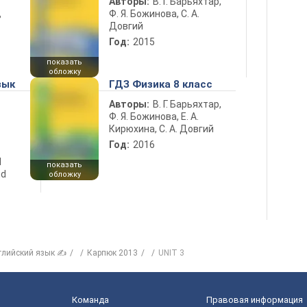
Авторы:
В. Г. Барьяхтар,
Ф. Я. Божинова, С. А.
ь
Довгий
Год:
2015
показать
обложку
зык
ГДЗ Физика 8 класс
Авторы:
В. Г. Барьяхтар,
Ф. Я. Божинова, Е. А.
Кирюхина, С. А. Довгий
Год:
2016
d
показать
nd
обложку
глийский язык ✍
Карпюк 2013
UNIT 3
Команда
Правовая информация