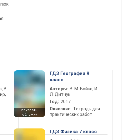
рпюк
ая
5
ГДЗ География 9
класс
к, В.
Авторы:
В. М. Бойко, И.
ир,
Л. Дитчук
Год:
2017
Описание:
Тетрадь для
показать
практических работ
обложку
х
ГДЗ Физика 7 класс