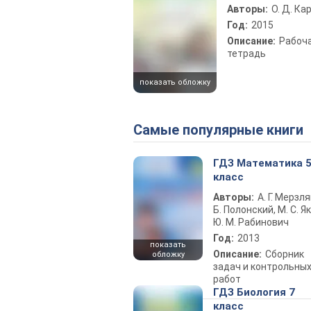
Авторы:
О. Д. Ка
Год:
2015
Описание:
Рабоч
тетрадь
показать обложку
Самые популярные книги
ГДЗ Математика 
класс
Авторы:
А. Г. Мерзля
Б. Полонский, М. С. Як
Ю. М. Рабинович
Год:
2013
показать
Описание:
Сборник
обложку
задач и контрольны
работ
ГДЗ Биология 7
класс