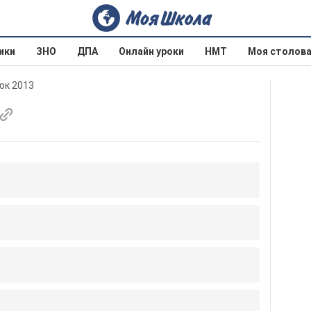
ики
ЗНО
ДПА
Онлайн уроки
НМТ
Моя столов
юк 2013