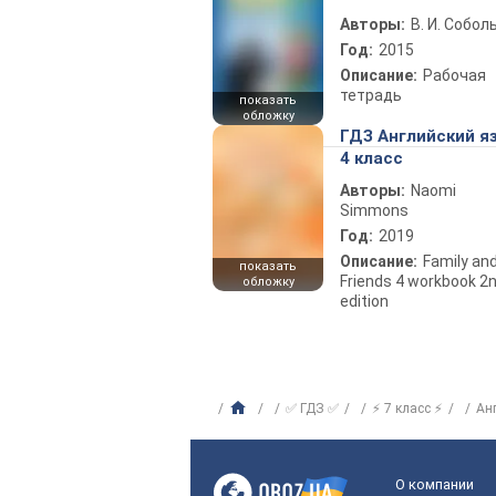
Авторы:
В. И. Собол
Год:
2015
Описание:
Рабочая
тетрадь
показать
обложку
ГДЗ Английский я
4 класс
Авторы:
Naomi
Simmons
Год:
2019
Описание:
Family an
показать
Friends 4 workbook 2
обложку
edition
✅ ГДЗ ✅
⚡ 7 класс ⚡
Ан
О компании