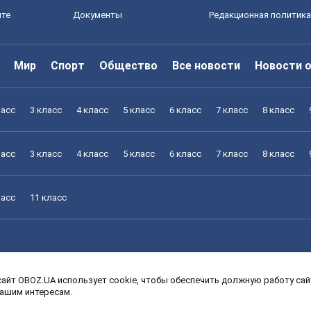
йте
Документы
Редакционная политика
Мир
Спорт
Общество
Все новости
Новости 
ласс
3 класс
4 класс
5 класс
6 класс
7 класс
8 класс
ласс
3 класс
4 класс
5 класс
6 класс
7 класс
8 класс
ласс
11 класс
айт OBOZ.UA использует cookie, чтобы обеспечить должную работу сайт
ласс
3 класс
4 класс
5 класс
6 класс
7 класс
8 класс
вашим интересам.