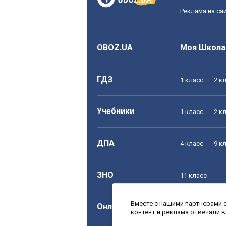
Реклама на са
OBOZ.UA
Моя Школа
ГДЗ
1 класс
2 к
Учебники
1 класс
2 к
ДПА
4 класс
9 к
ЗНО
11 класс
Вместе с нашими партнерами с
Онлайн уроки
1 класс
2 к
контент и реклама отвечали 