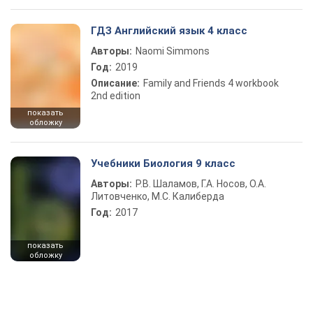
ГДЗ Английский язык 4 класс
Авторы:
Naomi Simmons
Год:
2019
Описание:
Family and Friends 4 workbook
2nd edition
показать
обложку
Учебники Биология 9 класс
Авторы:
Р.В. Шаламов, Г.А. Носов, О.А.
Литовченко, М.С. Калиберда
Год:
2017
показать
обложку