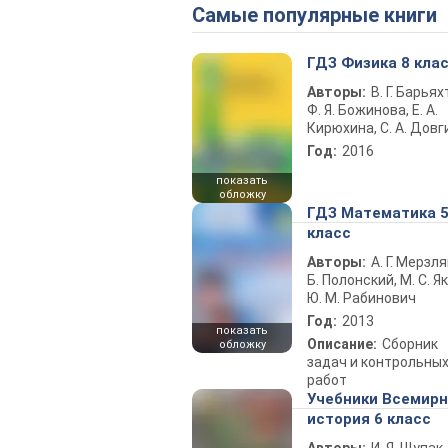
Самые популярные книги
ГДЗ Физика 8 кла
Авторы:
В. Г. Барьях
Ф. Я. Божинова, Е. А.
Кирюхина, С. А. Довг
Год:
2016
показать
обложку
ГДЗ Математика 
класс
Авторы:
А. Г. Мерзля
Б. Полонский, М. С. Як
Ю. М. Рабинович
Год:
2013
показать
Описание:
Сборник
обложку
задач и контрольны
работ
Учебники Всемир
история 6 класс