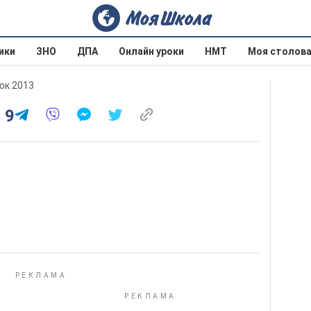
ики
ЗНО
ДПА
Онлайн уроки
НМТ
Моя столов
юк 2013
 9