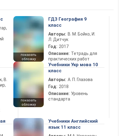
сс
ГДЗ География 9
класс
тар,
Авторы:
В. М. Бойко, И.
ий
Л. Дитчук
Год:
2017
Описание:
Тетрадь для
показать
практических работ
обложку
5
Учебники Укр мова 10
класс
к, В.
Авторы:
А. П. Глазова
ир,
Год:
2018
Описание:
Уровень
стандарта
показать
обложку
х
ная
Учебники Английский
язык 11 класс