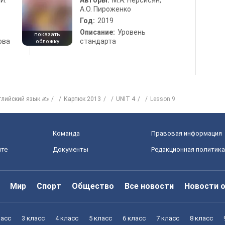
 И.
Авторы:
М.А. Нерсисян,
А.О. Пироженко
Год:
2019
Описание:
Уровень
показать
ова
стандарта
обложку
глийский язык ✍
Карпюк 2013
UNIT 4
Lesson 9
Команда
Правовая информация
йте
Документы
Редакционная политика
Мир
Спорт
Общество
Все новости
Новости 
ласс
3 класс
4 класс
5 класс
6 класс
7 класс
8 класс