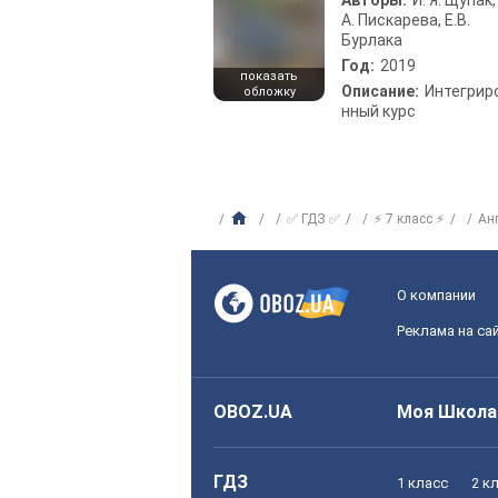
Авторы:
И. Я. Щупак,
А. Пискарева, Е.В.
Бурлака
Год:
2019
показать
Описание:
Интегрир
обложку
нный курс
✅ ГДЗ ✅
⚡ 7 класс ⚡
Ан
О компании
Реклама на са
OBOZ.UA
Моя Школа
ГДЗ
1 класс
2 к