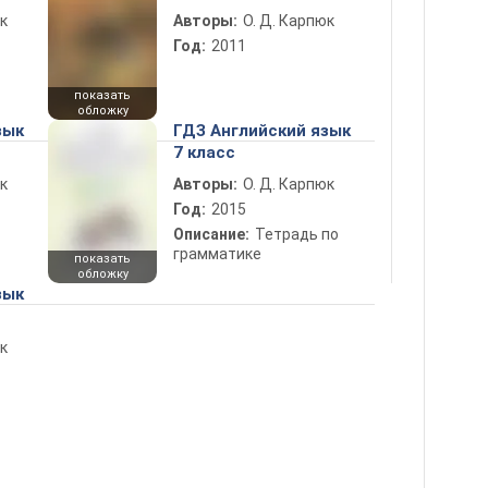
к
Авторы:
О. Д. Карпюк
Год:
2011
показать
обложку
зык
ГДЗ Английский язык
7 класс
к
Авторы:
О. Д. Карпюк
Год:
2015
Описание:
Тетрадь по
грамматике
показать
обложку
зык
к