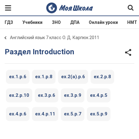
ГДЗ
Учебники
ЗНО
ДПА
Онлайн уроки
НМТ
Английский язык 7 класс О. Д. Карпюк 2011
Раздел Introduction
ex.1.p.6
ex.1.p.8
ex.2(a).p.6
ex.2.p.8
ex.2.p.10
ex.3.p.6
ex.3.p.9
ex.4.p.5
ex.4.p.6
ex.4.p.11
ex.5.p.7
ex.5.p.9