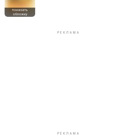
показать
обложку