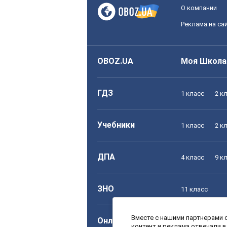
О компании
Реклама на са
OBOZ.UA
Моя Школа
ГДЗ
1 класс
2 к
Учебники
1 класс
2 к
ДПА
4 класс
9 к
ЗНО
11 класс
Вместе с нашими партнерами с
Онлайн уроки
1 класс
2 к
контент и реклама отвечали 