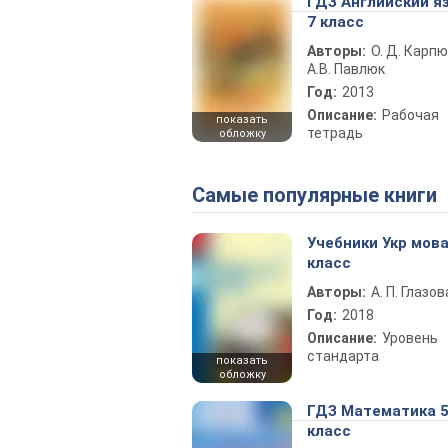
ГДЗ Английский я
7 класс
Авторы:
О. Д. Карпю
А.В. Павлюк
Год:
2013
Описание:
Рабочая
показать
тетрадь
обложку
Самые популярные книги
Учебники Укр мова
класс
Авторы:
А. П. Глазов
Год:
2018
Описание:
Уровень
стандарта
показать
обложку
ГДЗ Математика 
класс