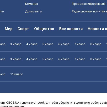
Команда
Правовая информация
йте
Документы
Редакционная политика
Мир
Спорт
Общество
Все новости
Новости 
ласс
3 класс
4 класс
5 класс
6 класс
7 класс
8 класс
ласс
3 класс
4 класс
5 класс
6 класс
7 класс
8 класс
ласс
11 класс
айт OBOZ.UA использует cookie, чтобы обеспечить должную работу сайт
ласс
3 класс
4 класс
5 класс
6 класс
7 класс
8 класс
вашим интересам.