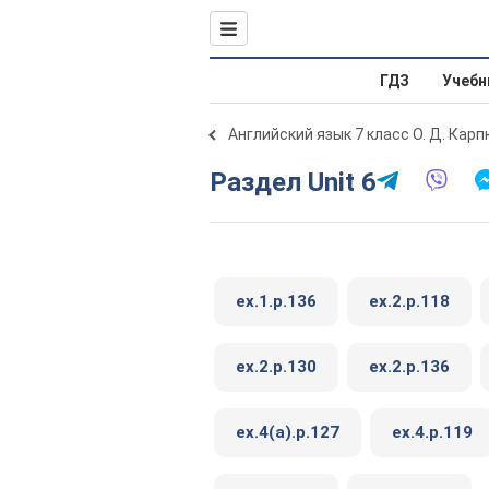
ГДЗ
Учебн
Английский язык 7 класс О. Д. Карп
Раздел Unit 6
ex.1.p.136
ex.2.p.118
ex.2.p.130
ex.2.p.136
ex.4(a).p.127
ex.4.p.119