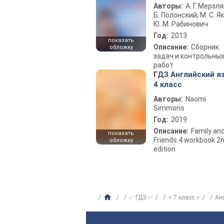
Авторы:
А. Г. Мерзля
Б. Полонский, М. С. Як
Ю. М. Рабинович
Год:
2013
показать
Описание:
Сборник
обложку
задач и контрольны
работ
ГДЗ Английский я
4 класс
Авторы:
Naomi
Simmons
Год:
2019
Описание:
Family an
показать
Friends 4 workbook 2
обложку
edition
✅ ГДЗ ✅
⚡ 7 класс ⚡
Ан