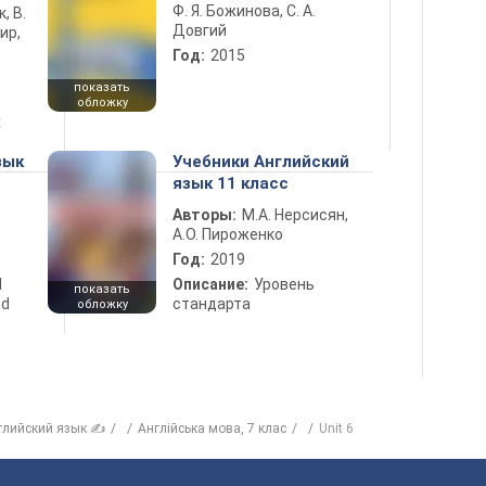
Ф. Я. Божинова, С. А.
к, В.
Довгий
ир,
Год:
2015
показать
обложку
х
зык
Учебники Английский
язык 11 класс
Авторы:
М.А. Нерсисян,
А.О. Пироженко
Год:
2019
d
Описание:
Уровень
показать
nd
стандарта
обложку
глийский язык ✍
Англiйська мова, 7 клас
Unit 6