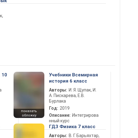
зык
к,
 10
Учебники Всемирная
история 6 класс
а
Авторы:
И. Я. Щупак, И.
А. Пискарева, Е.В.
Бурлака
Год:
2019
показать
Описание:
Интегрирова
обложку
нный курс
5
ГДЗ Физика 7 класс
Авторы:
В. Г. Барьяхтар,