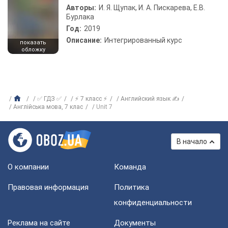
Авторы:
И. Я. Щупак, И. А. Пискарева, Е.В.
Бурлака
Год:
2019
Описание:
Интегрированный курс
показать
обложку
✅ ГДЗ ✅
⚡ 7 класс ⚡
Английский язык ✍
Англiйська мова, 7 клас
Unit 7
В начало
О компании
Команда
Правовая информация
Политика
конфиденциальности
Реклама на сайте
Документы