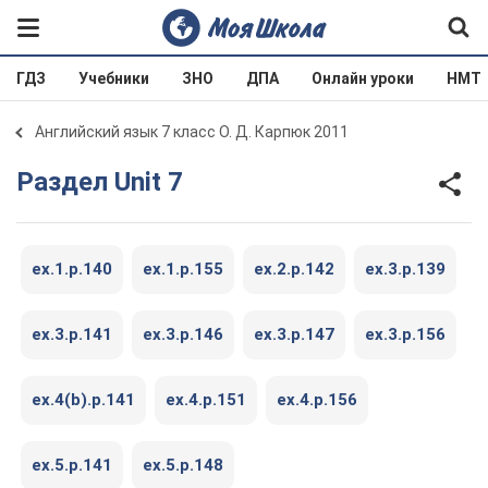
ГДЗ
Учебники
ЗНО
ДПА
Онлайн уроки
НМТ
Английский язык 7 класс О. Д. Карпюк 2011
Раздел Unit 7
ex.1.p.140
ex.1.p.155
ex.2.p.142
ex.3.p.139
ex.3.p.141
ex.3.p.146
ex.3.p.147
ex.3.p.156
ex.4(b).p.141
ex.4.p.151
ex.4.p.156
ex.5.p.141
ex.5.p.148