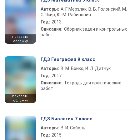
ГДЗ Математика 5 класс
Авторы:
А. Г. Мерзляк, В. Б. Полонский, М.
С. Якир, Ю. М. Рабинович
Год:
2013
Описание:
Сборник задач и контрольных
работ
показать
обложку
ГДЗ География 9 класс
Авторы:
В. М. Бойко, И. Л. Дитчук
Год:
2017
Описание:
Тетрадь для практических
работ
показать
обложку
ГДЗ Биология 7 класс
Авторы:
В. И. Соболь
Год:
2015