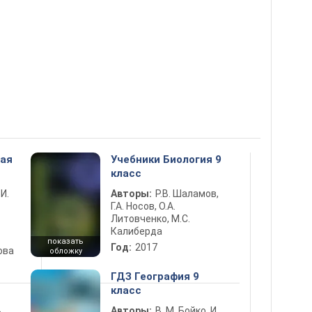
ная
Учебники Биология 9
класс
 И.
Авторы:
Р.В. Шаламов,
Г.А. Носов, О.А.
Литовченко, М.С.
Калиберда
показать
Год:
2017
ова
обложку
ГДЗ География 9
класс
ь
Авторы:
В. М. Бойко, И.