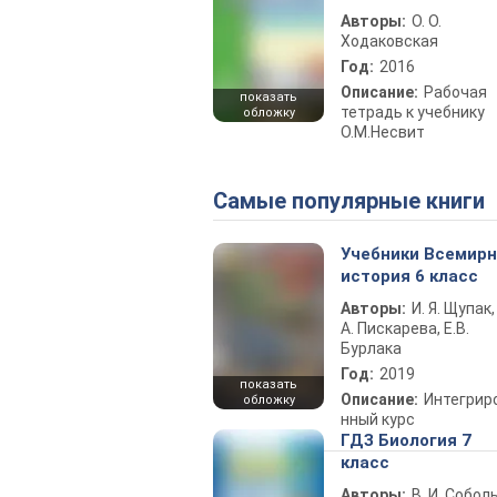
Авторы:
О. О.
Ходаковская
Год:
2016
Описание:
Рабочая
показать
тетрадь к учебнику
обложку
О.М.Несвит
Самые популярные книги
Учебники Всемир
история 6 класс
Авторы:
И. Я. Щупак,
А. Пискарева, Е.В.
Бурлака
Год:
2019
показать
Описание:
Интегрир
обложку
нный курс
ГДЗ Биология 7
класс
Авторы:
В. И. Собол