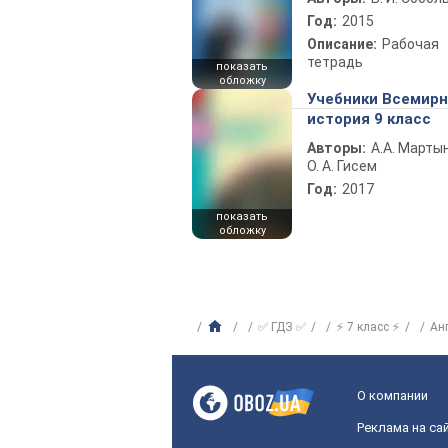
Год:
2015
Описание:
Рабочая
тетрадь
показать
обложку
Учебники Всемир
история 9 класс
Авторы:
А.А. Марты
О. А. Гисем
Год:
2017
показать
обложку
✅ ГДЗ ✅
⚡ 7 класс ⚡
Ан
О компании
Реклама на са