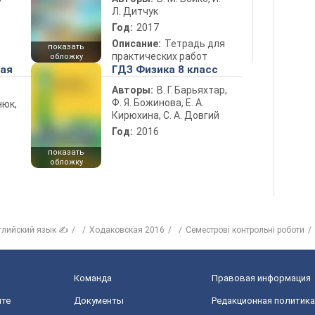
Л. Дитчук
Год:
2017
Описание:
Тетрадь для
показать
практических работ
обложку
ная
ГДЗ Физика 8 класс
Авторы:
В. Г. Барьяхтар,
Ф. Я. Божинова, Е. А.
нюк,
Кирюхина, С. А. Довгий
Год:
2016
показать
обложку
глийский язык ✍
Ходаковская 2016
Семестрові контрольні роботи
Команда
Правовая информация
йте
Документы
Редакционная политика