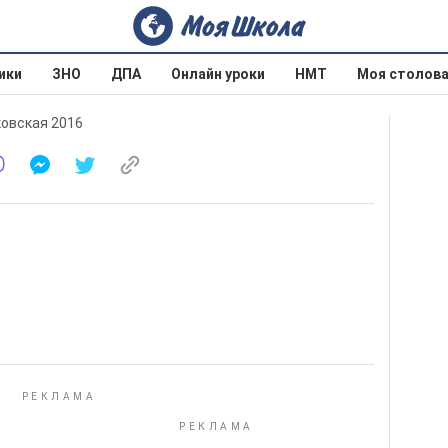
ики
ЗНО
ДПА
Онлайн уроки
НМТ
Моя столов
ковская 2016