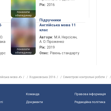
Рік:
2016
показати
обкладинку
Підручники
6
Англійська мова 11
клас
 О.
Автори:
М.А. Нерсісян,
лака
А. О. Піроженко
Рік:
2019
показати
курс
обкладинку
Опис:
Рівень стандарту
лійська мова ✍
Ходаковська 2016
Семестрові контрольні роботи
Команда
Правова інформація
ті
Документи
Редакційна політика