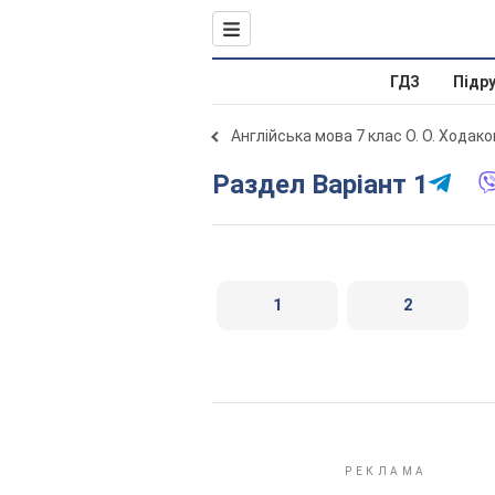
ГДЗ
Підр
Англійська мова 7 клас О. О. Ходак
Раздел Варіант 1
1
2