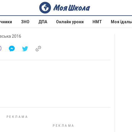
учники
ЗНО
ДПА
Онлайн уроки
НМТ
Моя їдаль
овська 2016