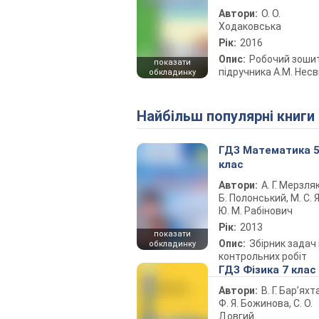
Автори:
О. О.
Ходаковська
Рік:
2016
Опис:
Робочий зоши
показати
підручника А.М. Несв
обкладинку
Найбільш популярні книги
ГДЗ Математика 
клас
Автори:
А. Г. Мерзляк
Б. Полонський, М. С. Я
Ю. М. Рабінович
Рік:
2013
показати
Опис:
Збірник задач 
обкладинку
контрольних робіт
ГДЗ Фізика 7 клас
Автори:
В. Г. Бар’яхт
Ф. Я. Божинова, С. О.
Довгий