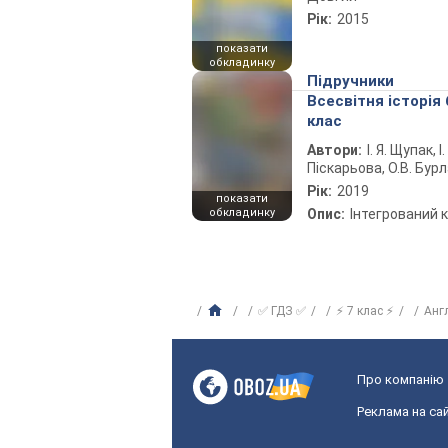
Рік:
2015
показати
обкладинку
Підручники
Всесвітня історія 
клас
Автори:
І. Я. Щупак, І.
Піскарьова, О.В. Бур
Рік:
2019
показати
обкладинку
Опис:
Інтегрований 
✅ ГДЗ ✅
⚡ 7 клас ⚡
Анг
Про компанію
Реклама на сай