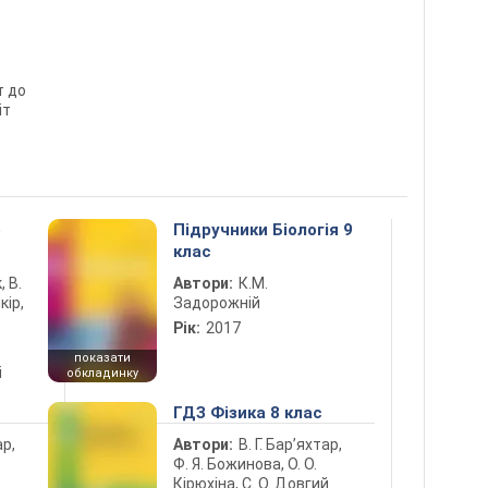
т до
іт
5
Підручники Біологія 9
клас
, В.
Автори:
К.М.
кір,
Задорожній
Рік:
2017
показати
і
обкладинку
ГДЗ Фізика 8 клас
ар,
Автори:
В. Г. Бар’яхтар,
Ф. Я. Божинова, О. О.
Кірюхіна, С. О. Довгий