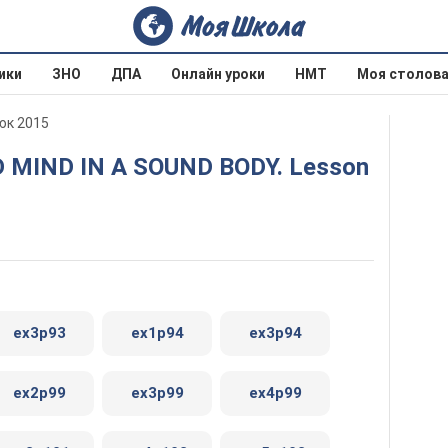
ики
ЗНО
ДПА
Онлайн уроки
НМТ
Моя столов
юк 2015
ex3p93
ex1p94
ex3p94
ex2p99
ex3p99
ex4p99