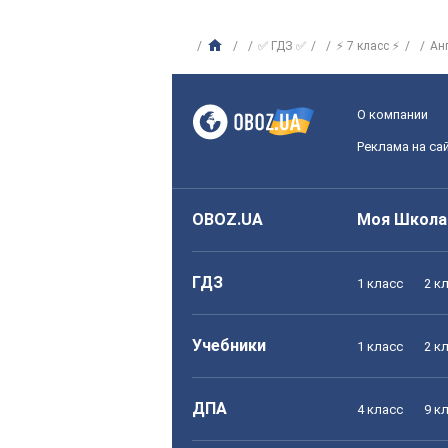
✅ ГДЗ ✅
⚡ 7 класс ⚡
Ан
О компании
Реклама на са
OBOZ.UA
Моя Школа
ГДЗ
1 класс
2 к
Учебники
1 класс
2 к
ДПА
4 класс
9 к