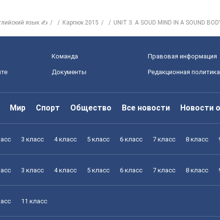
глийский язык ✍
Карпюк 2015
UNIT 3. A SOUD MIND IN A SOUND BOD
Команда
Правовая информация
йте
Документы
Редакционная политика
Мир
Спорт
Общество
Все новости
Новости 
ласс
3 класс
4 класс
5 класс
6 класс
7 класс
8 класс
ласс
3 класс
4 класс
5 класс
6 класс
7 класс
8 класс
ласс
11 класс