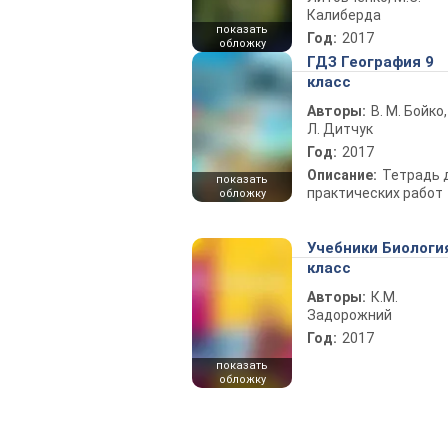
Калиберда
показать
Год:
2017
обложку
ГДЗ География 9
класс
Авторы:
В. М. Бойко,
Л. Дитчук
Год:
2017
Описание:
Тетрадь 
показать
практических работ
обложку
Учебники Биологи
класс
Авторы:
К.М.
Задорожний
Год:
2017
показать
обложку