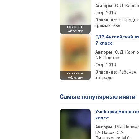
Авторы:
О. Д. Карпю
Год:
2015
Описание:
Тетрадь 
грамматике
показать
обложку
ГДЗ Английский я
7 класс
Авторы:
О. Д. Карпю
А.В. Павлюк
Год:
2013
Описание:
Рабочая
показать
тетрадь
обложку
Самые популярные книги
Учебники Биологи
класс
Авторы:
Р.В. Шаламо
Г.А. Носов, О.А.
Литовченко, М.С.