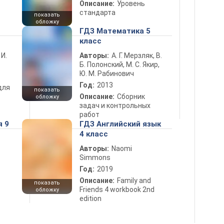
Описание:
Уровень
стандарта
показать
обложку
ГДЗ Математика 5
класс
 И.
Авторы:
А. Г. Мерзляк, В.
Б. Полонский, М. С. Якир,
Ю. М. Рабинович
Год:
2013
для
показать
Описание:
Сборник
обложку
задач и контрольных
работ
я 9
ГДЗ Английский язык
4 класс
Авторы:
Naomi
Simmons
Год:
2019
Описание:
Family and
показать
Friends 4 workbook 2nd
обложку
edition