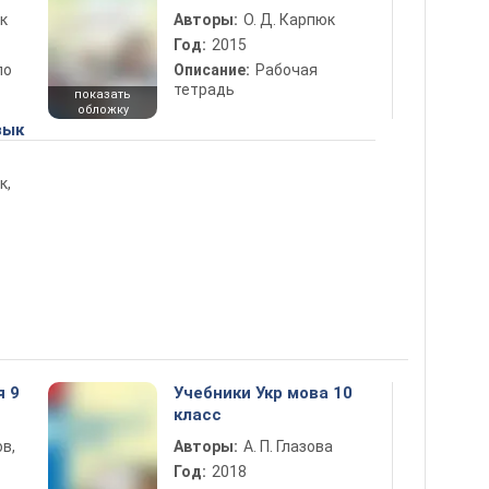
к
Авторы:
О. Д. Карпюк
Год:
2015
по
Описание:
Рабочая
тетрадь
показать
обложку
зык
к,
я 9
Учебники Укр мова 10
класс
в,
Авторы:
А. П. Глазова
Год:
2018