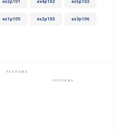
ex2p101
ex4p102
ex5p102
ex1p105
ex2p105
ex3p106