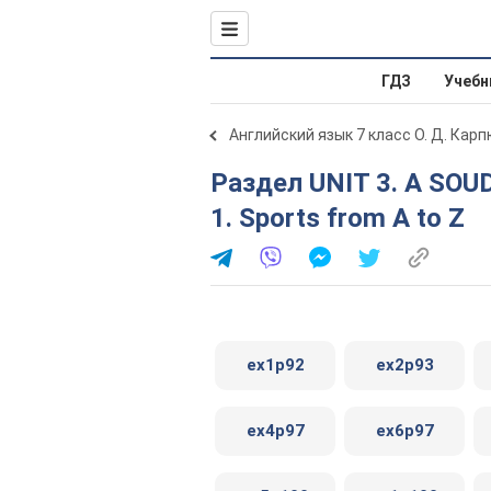
ГДЗ
Учебн
Английский язык 7 класс О. Д. Карп
Раздел UNIT 3. A SOUD MIND IN A SOUND BODY. Lesson
1. Sports from A to Z
ex1p92
ex2p93
ex4p97
ex6p97