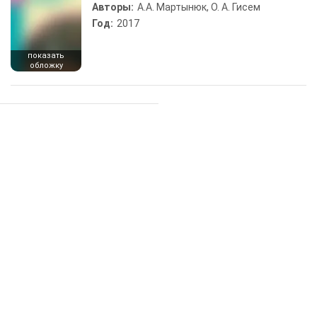
Авторы:
А.А. Мартынюк, О. А. Гисем
Год:
2017
показать
обложку